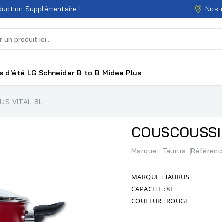
Nos 
uction Supplémentaire !
s d'été
LG
Schneider
B to B
Midea
Plus
US VITAL 8L
COUSCOUSSIE
Marque :
Taurus
Référen
MARQUE : TAURUS
CAPACITE : 8L
COULEUR : ROUGE