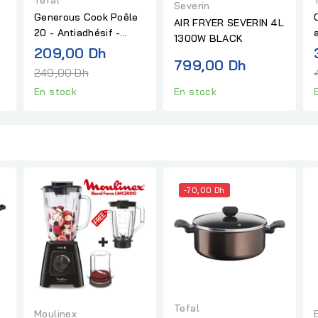
Severin
Generous Cook Poêle
AIR FRYER SEVERIN 4L
20 - Antiadhésif -
1300W BLACK
Induction Téfal
Prix
209,00 Dh
799,00 Dh
al
normal
249,00 Dh
En stock
En stock
-70,00 Dh
Tefal
Moulinex