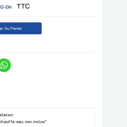
TTC
00 Dh
er Au Panier
allation
 chauffe-eau non inclus"