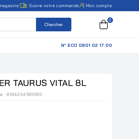
magasins
Suivre votre commande
Mon compte
0
Chercher
N° ECO 0801 02 17 00
R TAURUS VITAL 8L
ce
: 6194234180080