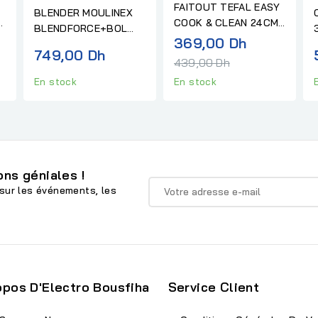
FAITOUT TEFAL EASY
BLENDER MOULINEX
COOK & CLEAN 24CM
BLENDFORCE+BOL
+ COUVERCLE
Prix
369,00 Dh
GRATUIT
749,00 Dh
al
normal
439,00 Dh
En stock
En stock
ns géniales !
sur les événements, les
opos D'Electro Bousfiha
Service Client