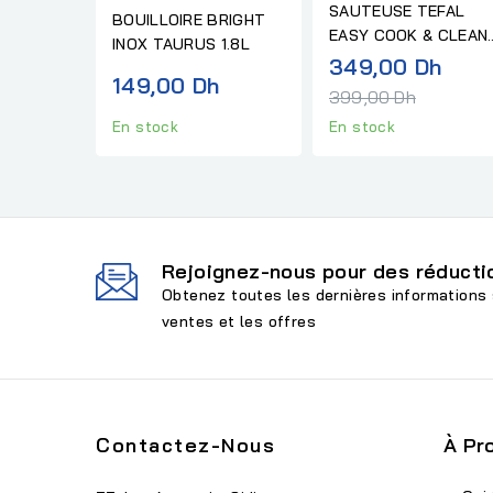
SAUTEUSE TEFAL
BOUILLOIRE BRIGHT
EASY COOK & CLEAN
INOX TAURUS 1.8L
B55_432_02 -
Prix
349,00 Dh
149,00 Dh
24CM+COUVERCLE
norm
399,00 Dh
En stock
En stock
Rejoignez-nous pour des réductio
Obtenez toutes les dernières informations 
ventes et les offres
Contactez-Nous
À Pr