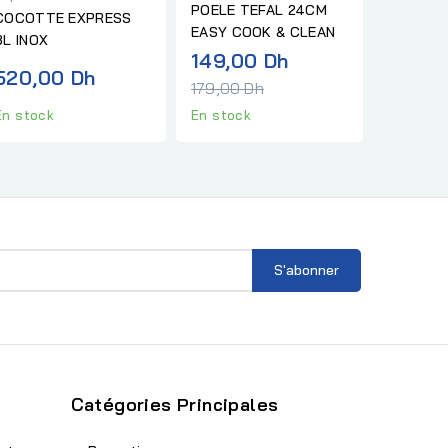
POELE TEFAL 24CM
COCOTTE EXPRESS
EASY COOK & CLEAN
3L INOX
Prix
149,00 Dh
520,00 Dh
normal
179,00 Dh
En stock
En stock
Catégories Principales