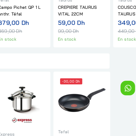
Campo Pichet QP 1 L
CREPIERE TAURUS
COUSCO
anthr. Téfal
VITAL 22CM
TAURUS 
Prix
Prix
379,00 Dh
59,00 Dh
349,0
normal
normal
469,00 Dh
99,00 Dh
449,00
En stock
En stock
En stoc
-30,00 Dh
Tefal
Express