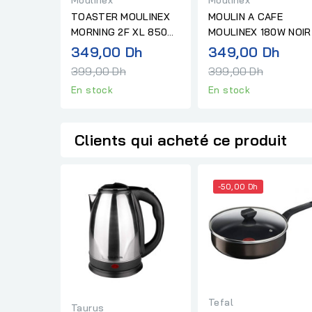
TOASTER MOULINEX
MOULIN A CAFE
MORNING 2F XL 850W
MOULINEX 180W NOIR
NOIR
Prix
Prix
349,00 Dh
349,00 Dh
normal
norm
399,00 Dh
399,00 Dh
En stock
En stock
Clients qui acheté ce produit
-50,00 Dh
Tefal
Taurus