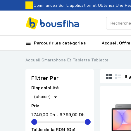
Commandez Sur L'application Et Obtenez Une Réd

Parcourir les catégories
Accueil
Offre
Accueil
Smartphone Et Tablette
Tablette
Il 
Filtrer Par
Disponibilité

(choisir)
Prix
1 749,00 Dh - 6 799,00 Dh
Taille de la ROM (Go)