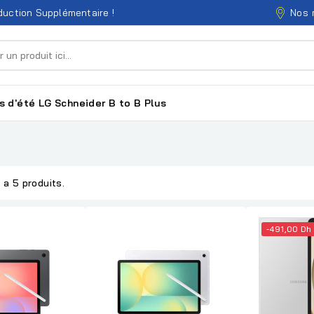
Nos 
uction Supplémentaire !
s d'été
LG
Schneider
B to B
Plus
y a 5 produits.
-491,00 Dh