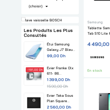

(choisir)
Samsung
Tablette Sam
Les Produits Les Plus
Tab S10 Lite
Consultés
4 490,00
Étui Samsung
Galaxy J7 Bleu...
99,00 Dh
Evier Franke Olx
-191,00 Dh
En stock
611- 86...
R
1 399,00 Dh
e
1 590,00 Dh
g
Evier Teka Sous
u
Plan Square...
l
2 560,00 Dh