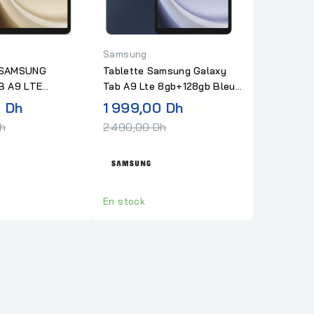
Samsung
 SAMSUNG
Tablette Samsung Galaxy
B A9 LTE
Tab A9 Lte 8gb+128gb Bleu
 SILVER
Navy
Prix
Prix
0 Dh
1 999,00 Dh
normal
normal
Dh
2 490,00 Dh
En stock