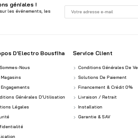
ns géniales !
sur les événements, les
opos D'Electro Bousfiha
Service Client
 Sommes-Nous
Conditions Générales De Ve
 Magasins
Solutions De Paiement
 Engagements
Financement & Crédit 0%
itions Générales D’Utilisation
Livraison / Retrait
ions Légales
Installation
rité
Garantie & SAV
identialité
ication