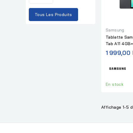
a
r
Tous Les Produits
p
r
Samsung
i
Tablette Sam
c
Tab A11 4GB
e
1 999,00
En stock
Affichage 1-5 d