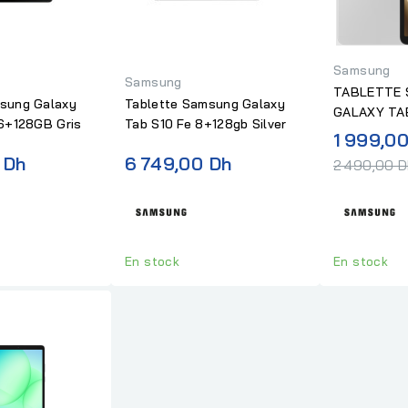
Samsung
Samsung
TABLETTE
sung Galaxy
Tablette Samsung Galaxy
GALAXY TA
 6+128GB Gris
Tab S10 Fe 8+128gb Silver
8GB+128GB
1 999,0
 Dh
6 749,00 Dh
2 490,00 
En stock
En stock