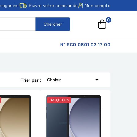
magasins
Suivre votre commande
Mon compte
0
Chercher
N° ECO 0801 02 17 00

Choisir
Trier par :
-491,00 Dh