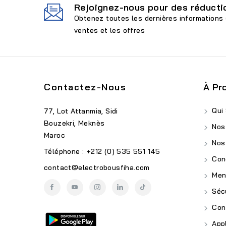
Rejoignez-nous pour des réductio
Obtenez toutes les dernières informations 
ventes et les offres
Contactez-Nous
À Pr
Qui
77, Lot Attanmia, Sidi
Bouzekri, Meknès
Nos
Maroc
Nos
Téléphone : +212 (0) 535 551 145
Cond
contact@electrobousfiha.com
Ment
Sécu
Conf
Appl