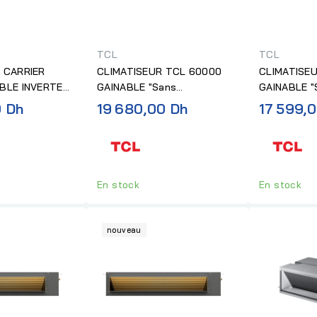
TCL
TCL
 CARRIER
CLIMATISEUR TCL 60000
CLIMATISE
BLE INVERTER
GAINABLE "Sans
GAINABLE "
Installation"
Installation
0 Dh
19 680,00 Dh
17 599,
En stock
En stock
nouveau