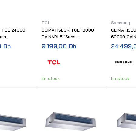
TCL
Samsung
 TCL 24000
CLIMATISEUR TCL 18000
CLIMATISE
ans
GAINABLE "Sans
60000 GAI
Installation"
TACTILE "Sa
0 Dh
9 199,00 Dh
24 499,
En stock
En stock