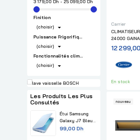
3 179,00 Dh - 25 099,00 Dh
Finition
Carrier

(choisir)
CLIMATISEUR
Puissance Frigorifique (BTU)
24000 GAINA
R32 "SANS...

(choisir)
12 299,0
Fonctionnalités climatiseur

(choisir)
En stock
Les Produits Les Plus
Consultés
nouveau
Étui Samsung
Galaxy J7 Bleu...
99,00 Dh