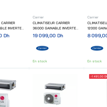
Carrier
Carrier
 CARRIER
CLIMATISEUR CARRIER
CLIMATISEU
BLE INVERTER
36000 GAINABLE INVERTER
12000 GAIN
R32 "SANS...
R32 "SANS..
0 Dh
19 099,00 Dh
8 099,0
En stock
En stock
-1 491,00 D