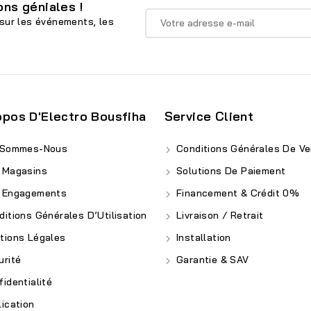
ns géniales !
sur les événements, les
opos D'Electro Bousfiha
Service Client
 Sommes-Nous
Conditions Générales De Ve
 Magasins
Solutions De Paiement
 Engagements
Financement & Crédit 0%
itions Générales D’Utilisation
Livraison / Retrait
ions Légales
Installation
rité
Garantie & SAV
identialité
ication