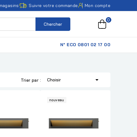
magasins
Suivre votre commande
Mon compte
0
Chercher
N° ECO 0801 02 17 00

Choisir
Trier par :
nouveau