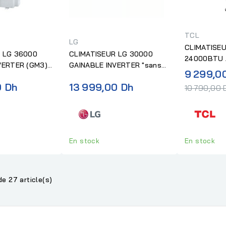
TCL
LG
CLIMATISE
 LG 36000
CLIMATISEUR LG 30000
24000BTU 
VERTER (GM3)
GAINABLE INVERTER "sans
INVERTER
9 299,0
ation"
installation"
0 Dh
13 999,00 Dh
10 790,00 
En stock
En stock
de 27 article(s)