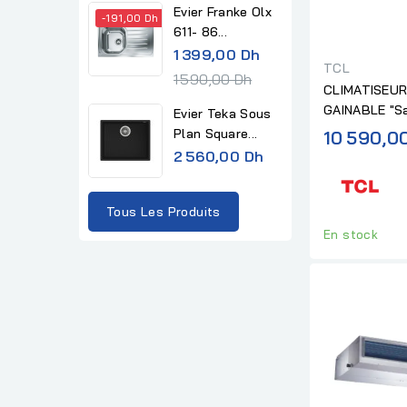
Evier Franke Olx
-191,00 Dh
611- 86...
R
1 399,00 Dh
TCL
e
1 590,00 Dh
CLIMATISEUR
g
GAINABLE "S
Evier Teka Sous
u
Installation"
Plan Square...
10 590,0
l
2 560,00 Dh
a
r
Tous Les Produits
p
En stock
r
i
c
e