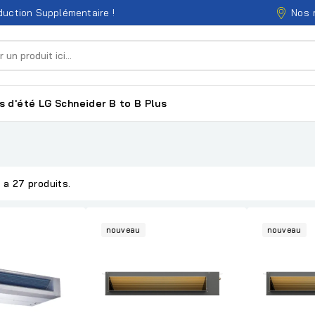
Nos 
uction Supplémentaire !
s d'été
LG
Schneider
B to B
Plus
y a 27 produits.
nouveau
nouveau