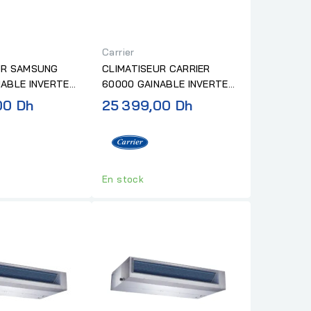
Carrier
UR SAMSUNG
CLIMATISEUR CARRIER
NABLE INVERTER
60000 GAINABLE INVERTER
ns...
R32 "SANS...
00 Dh
25 399,00 Dh
En stock