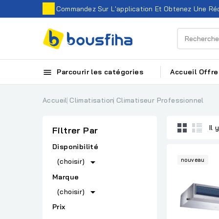
Commandez Sur L'application Et Obtenez Une Réd

Parcourir les catégories
Accueil
Offre
Accueil
Climatisation
Climatiseur Professionnel
Il 
Filtrer Par
Disponibilité

nouveau
(choisir)
Marque

(choisir)
Prix