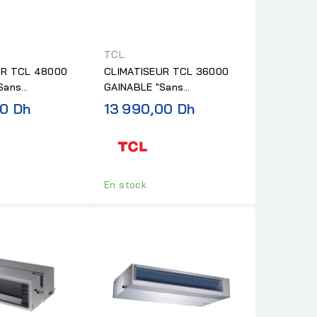
TCL
UR TCL 48000
CLIMATISEUR TCL 36000
Sans
GAINABLE "Sans
"
Installation"
00 Dh
13 990,00 Dh
En stock