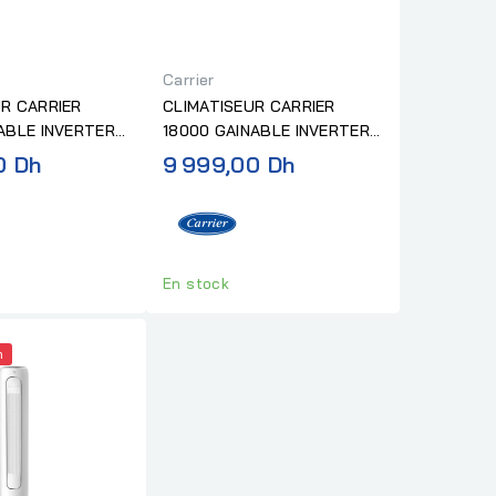
Carrier
R CARRIER
CLIMATISEUR CARRIER
ABLE INVERTER
18000 GAINABLE INVERTER
.
R32 "SANS...
0 Dh
9 999,00 Dh
En stock
h