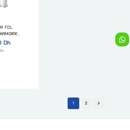
UR TCL
ARMOIRE
Prix
0 Dh
normal
Dh
1
2
