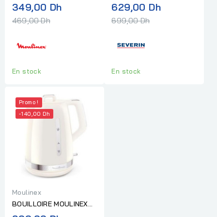
1,7L 2400W NOIR
VERRE 1,7L SANS BPA
Prix
Prix
349,00 Dh
629,00 Dh
BY2M0810 MOULINEX
normal
normal
469,00 Dh
699,00 Dh
En stock
En stock
Promo !
-140,00 Dh
Moulinex
BOUILLOIRE MOULINEX
BY320A SOLEIL IVOIRE