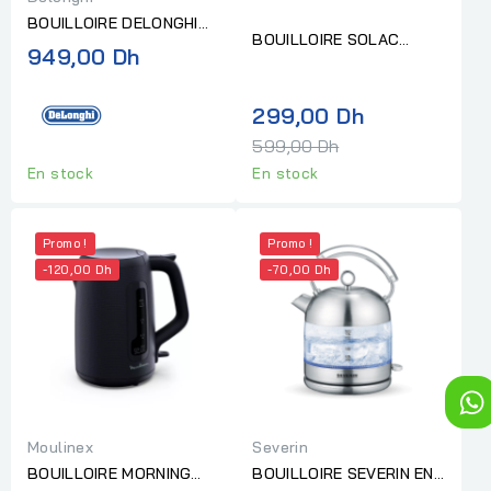
BOUILLOIRE DELONGHI
BOUILLOIRE SOLAC
ICONA CAPITALS 1,7 L
949,00 Dh
TORRENT INOX DIGITAL ,
2000 W JAUNE
1.7 L
Prix
299,00 Dh
normal
599,00 Dh
En stock
En stock
Promo !
Promo !
-120,00 Dh
-70,00 Dh
Moulinex
Severin
BOUILLOIRE MORNING
BOUILLOIRE SEVERIN EN