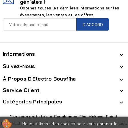
géniales !
Obtenez toutes les dernières informations sur les
événements, les ventes et les offres
Informations

Suivez-Nous

À Propos D'Electro Bousfiha

Service Client

Catégories Principales

*livraison gratuite sur Casablanca, Fès, Meknès, Rabat,
Marrakech,Tanger et Dar Bouazza. *Hors les villes mentionnées
Nous utilisons des cookies pour vous garantir la