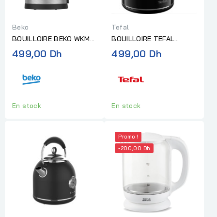
Beko
Tefal
BOUILLOIRE BEKO WKM
BOUILLOIRE TEFAL
1,7L INOX
THERMO PROTECT XL
499,00 Dh
499,00 Dh
NOIR 1,9L 1650W
En stock
En stock
Promo !
-200,00 Dh