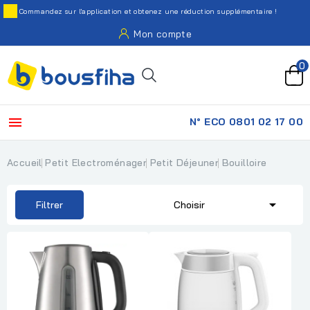
Commandez sur l'application et obtenez une réduction supplémentaire !
Mon compte
0

N° ECO 0801 02 17 00
Accueil
Petit Electroménager
Petit Déjeuner
Bouilloire

Filtrer
Choisir