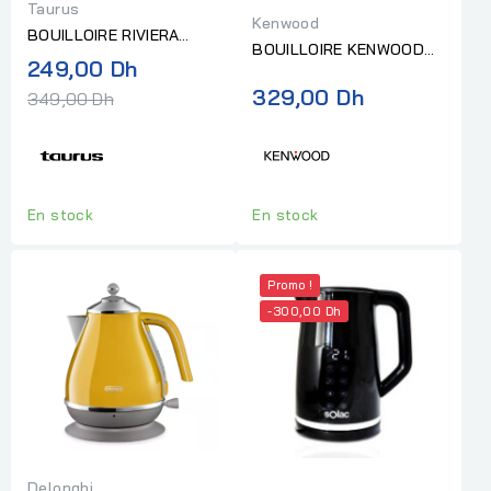
Taurus
Kenwood
BOUILLOIRE RIVIERA
BOUILLOIRE KENWOOD
COMPACT INOX 1L
Prix
249,00 Dh
1,7 L -2200 W + FILTRE À
normal
329,00 Dh
349,00 Dh
MAILLES AMOVIBLE NOIR
En stock
En stock
Promo !
-300,00 Dh
Delonghi