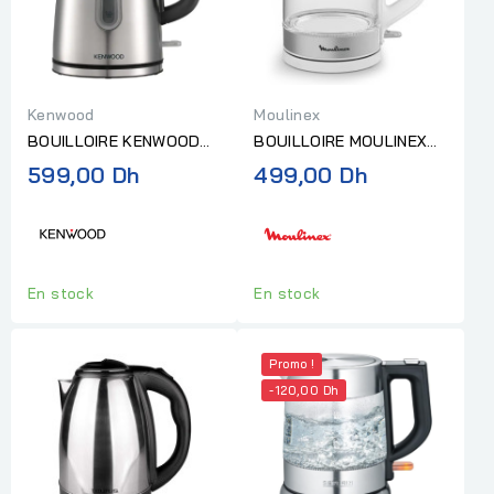
Kenwood
Moulinex
BOUILLOIRE KENWOOD
BOUILLOIRE MOULINEX
EN ACIER INOXYDABLE
EN VERRE 1,7L 2200W
599,00 Dh
499,00 Dh
1,7 L- 3000 W
BLC/SILVER
ARGENT/NOIR
En stock
En stock
Promo !
-120,00 Dh