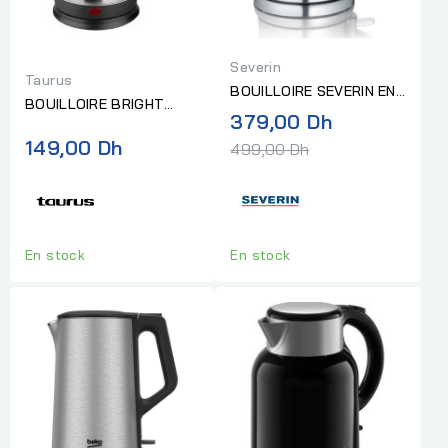
Severin
Taurus
BOUILLOIRE SEVERIN EN
BOUILLOIRE BRIGHT
VERRE 2200W
Prix
379,00 Dh
INOX TAURUS 1.8L
normal
149,00 Dh
499,00 Dh
En stock
En stock