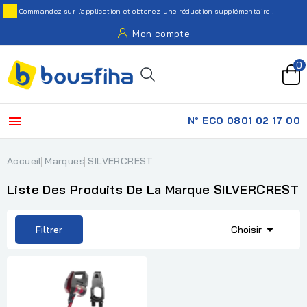
Commandez sur l'application et obtenez une réduction supplémentaire !
Mon compte
0

N° ECO 0801 02 17 00
Accueil
Marques
SILVERCREST
Liste Des Produits De La Marque SILVERCREST

Filtrer
Choisir