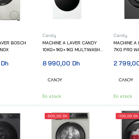
Candy
Candy
LAVER BOSCH
MACHINE A LAVER CANDY
MACHINE A
INOX
10KG+1KG+1KG MULTIWASH
7KG PRO WASH IN
1400T BLANC
SILVER 120
 Dh
8 990,00 Dh
2 799,0
En stock
En stock
-500,00 Dh
-100,00 Dh