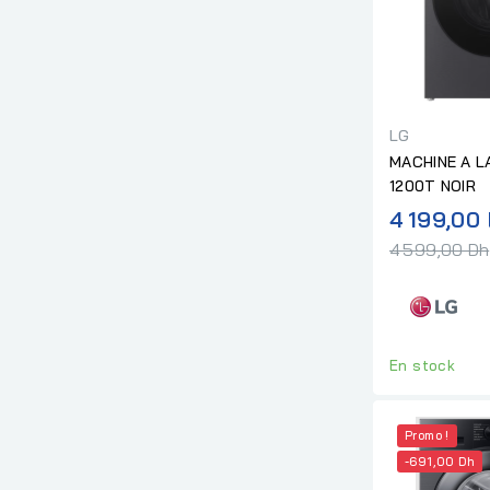
LG
MACHINE A L
1200T NOIR
4 199,00
4 599,00 Dh
En stock
Promo !
-691,00 Dh