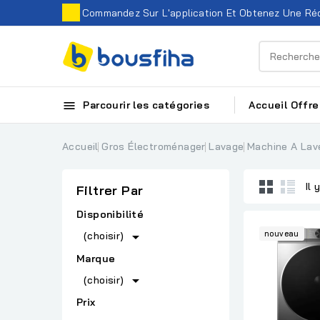
Commandez Sur L'application Et Obtenez Une Réd

Parcourir les catégories
Accueil
Offre
Accueil
Gros Électroménager
Lavage
Machine A Lav
Il 
Filtrer Par
Disponibilité

nouveau
(choisir)
Marque

(choisir)
Prix