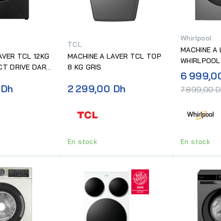
Whirlpool
TCL
MACHINE A 
AVER TCL 12KG
MACHINE A LAVER TCL TOP
WHIRLPOOL
CT DRIVE DARK
8 KG GRIS
ZEN DD SIL
6 999,0
 Dh
2 299,00 Dh
7 899,00 
En stock
En stock