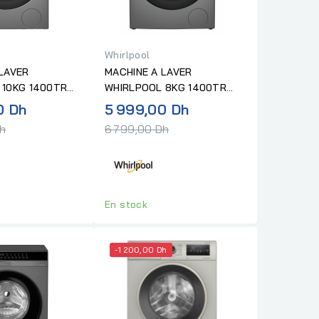
Whirlpool
LAVER
MACHINE A LAVER
 10KG 1400TR
WHIRLPOOL 8KG 1400TR
VER
ZEN DD SILVER
Prix
Prix
0 Dh
5 999,00 Dh
normal
normal
Dh
6 799,00 Dh
En stock
-1 200,00 Dh