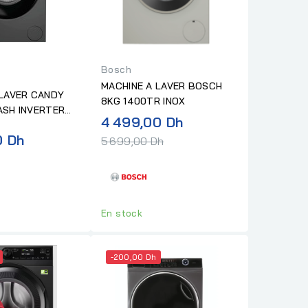
Bosch
MACHINE A LAVER BOSCH
 LAVER CANDY
8KG 1400TR INOX
VERTER
Prix
4 499,00 Dh
0 TR
normal
0 Dh
5 699,00 Dh
En stock
-200,00 Dh