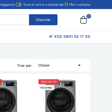
magasins
Suivre votre commande
Mon compte
0
Chercher
N° ECO 0801 02 17 00

Choisir
Trier par :
-800,00 Dh
nouveau