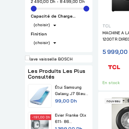
2 490,00 Dh - 8 499,00 Dh
Capacité de Chargement

(choisir)
TCL
MACHINE A L
Finition
1200TR DIRE

(choisir)
GREY
5 999,00
Les Produits Les Plus
Consultés
En stock
Étui Samsung
Galaxy J7 Bleu...
99,00 Dh
nouveau
Evier Franke Olx
-191,00 Dh
611- 86...
R
1 399,00 Dh