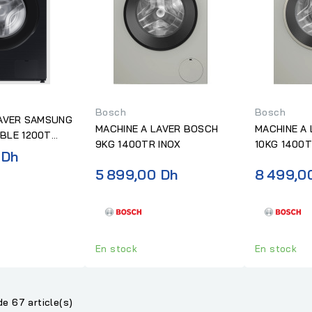
Bosch
Bosch
SAMSUNG
MACHINE A LAVER BOSCH
MACHINE A LAV
BLE 1200T
9KG 1400TR INOX
10KG 1400T
Prix
 Dh
INOX
normal
5 899,00 Dh
8 499,0
En stock
En stock
de 67 article(s)