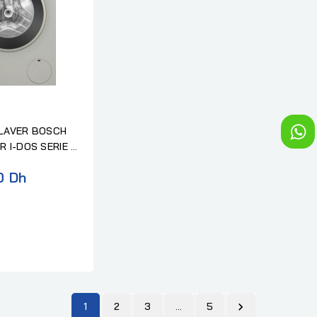
ER BOSCH
R I-DOS SERIE 6
0 Dh
1
2
3
…
5
