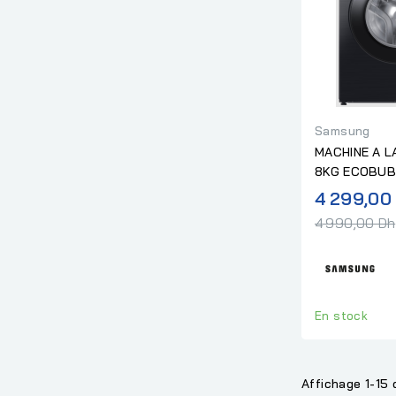
Samsung
MACHINE A LAVER 
8KG ECOBUB
SLIM NOIR
4 299,00
4 990,00 Dh
En stock
Affichage 1-15 