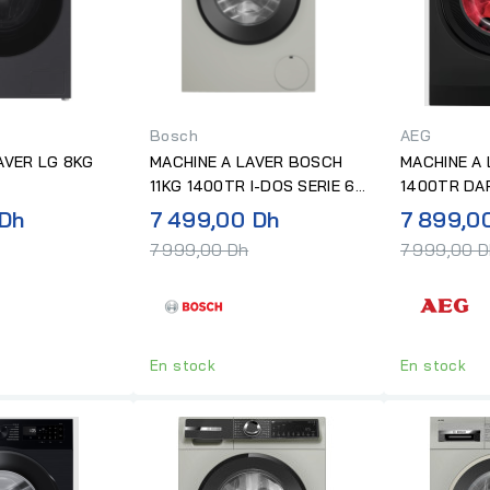
Bosch
AEG
AVER LG 8KG
MACHINE A LAVER BOSCH
MACHINE A LAVE
11KG 1400TR I-DOS SERIE 6
1400TR DAR
INOX
Prix
Prix
 Dh
7 499,00 Dh
7 899,0
normal
normal
7 999,00 Dh
7 999,00 
En stock
En stock