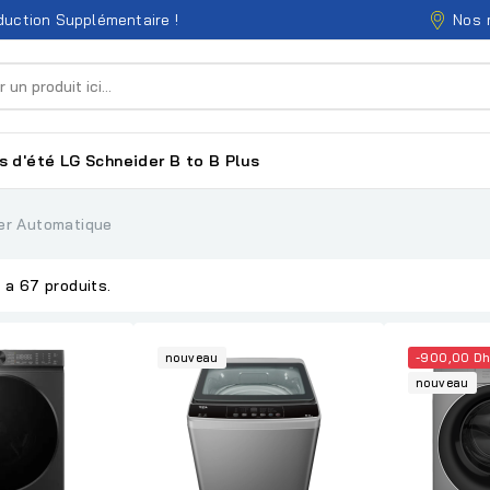
Nos 
uction Supplémentaire !
s d'été
LG
Schneider
B to B
Plus
er Automatique
y a 67 produits.
nouveau
-900,00 Dh
nouveau