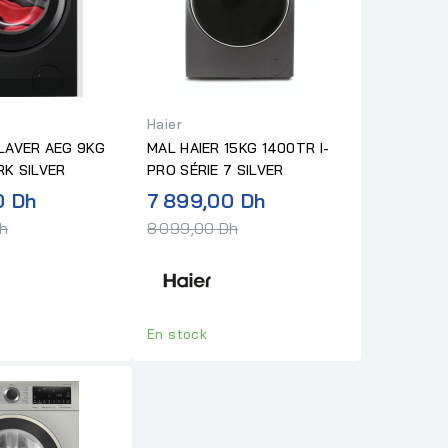
Haier
R AEG 9KG
MAL HAIER 15KG 1400TR I-
K SILVER
PRO SÉRIE 7 SILVER
Prix
Prix
0 Dh
7 899,00 Dh
normal
normal
Dh
8 099,00 Dh
En stock