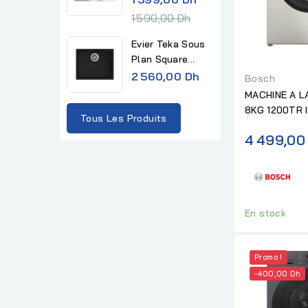
e
1 590,00 Dh
g
Evier Teka Sous
u
Plan Square...
l
2 560,00 Dh
Bosch
a
MACHINE A 
r
8KG 1200TR 
Tous Les Produits
p
4 499,00
r
i
c
e
En stock
Promo !
-400,00 Dh