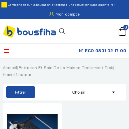
Commandez sur l'application et obtenez une réduction supplémentaire !
Mon compte
0

N° ECO 0801 02 17 00
Accueil
Entretien Et Soin De La Maison
Traitement D'air
Humidificateur

Filtrer
Choisir