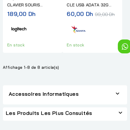
CLAVIER SOURIS
CLE USB ADATA 32G
LOGITECH WIRELESS
USB 2.0 METAL
Prix
189,00 Dh
60,00 Dh
99,00 Dh
COMBO MK220 - N/A -
normal
FRA -...
En stock
En stock
Affichage 1-8 de 8 article(s)

Accessoires Informatiques

Les Produits Les Plus Consultés