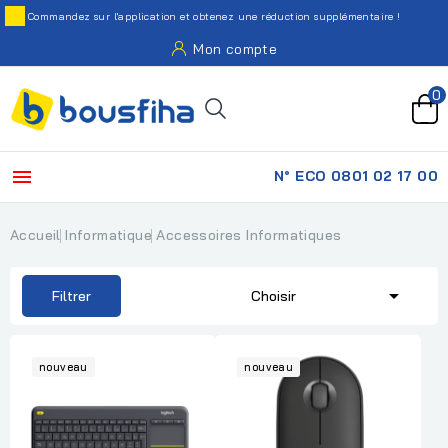
Commandez sur l'application et obtenez une réduction supplémentaire !
Mon compte
0

N° ECO 0801 02 17 00
Accueil
Informatique
Accessoires Informatiques

Filtrer
Choisir
nouveau
nouveau