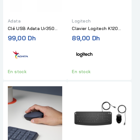
Adata
Logitech
Clé USB Adata Ur350
Clavier Logitech K120
Flash 64g 3.2 Silver
Azerty Noir
99,00 Dh
89,00 Dh
Black
En stock
En stock