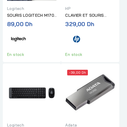
Logitech
HP
SOURIS LOGITECH M170
CLAVIER ET SOURIS
SANS FIL
FILAIRES HP 200 AZERTY
89,00 Dh
329,00 Dh
En stock
En stock
-39,00 Dh
Logitech
Adata