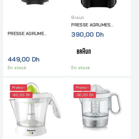
Braun
PRESSE AGRUMES
BRAUN DIRECT SERVE
390,00 Dh
PRESSE AGRUME
NOIR
AMERYKANA AJV 8889
BK
449,00 Dh
En stock
En stock
Promo !
Promo !
-60,00 Dh
-50,00 Dh