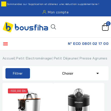
Commandez sur l'application et obtenez une réduction supplémentaire !
Mon compte
0

N° ECO 0801 02 17 00
Accueil
Petit Electroménager
Petit Déjeuner
Presse Agrumes

Filtrer
Choisir
-100,00 Dh