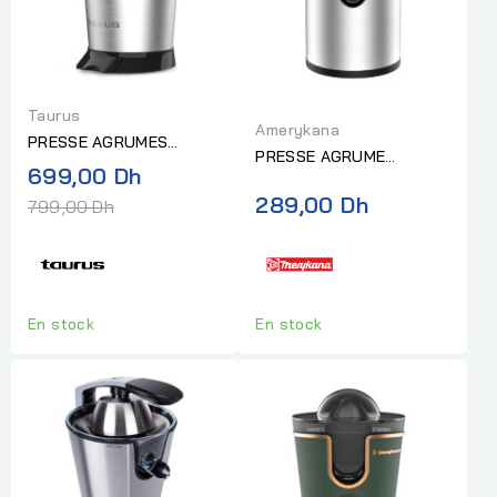
Taurus
Amerykana
PRESSE AGRUMES
PRESSE AGRUME
TAURUS EASYPRESS
Prix
699,00 Dh
AMERYKANA NOIR/INOX
1000 LEGEND
normal
289,00 Dh
799,00 Dh
En stock
En stock