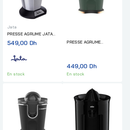
Jata
PRESSE AGRUME JATA
600W INOX
549,00 Dh
PRESSE AGRUME
AMERYKANA AJV 8889
GREEN
449,00 Dh
En stock
En stock