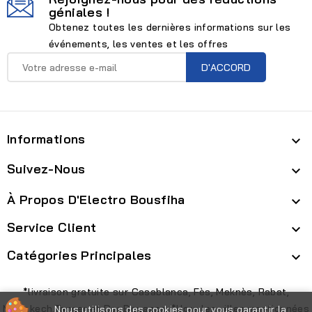
géniales !
Obtenez toutes les dernières informations sur les
événements, les ventes et les offres
Informations

Suivez-Nous

À Propos D'Electro Bousfiha

Service Client

Catégories Principales

*livraison gratuite sur Casablanca, Fès, Meknès, Rabat,
Marrakech,Tanger et Dar Bouazza. *Hors les villes mentionnées
Nous utilisons des cookies pour vous garantir la