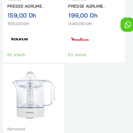
PRESSE AGRUME
PRESSE AGRUME
TAURUS TC 500
MOULINEX ULTRA
Prix
Prix
159,00 Dh
199,00 Dh
COMPACT450ML NOIR
normal
normal
199,00 Dh
349,00 Dh
En stock
En stock
Kenwood