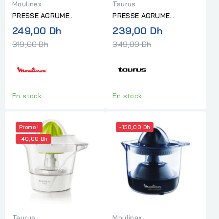
Moulinex
Taurus
PRESSE AGRUME
PRESSE AGRUME
MOULINEX 0.6L BLANC
TAURUS CITRUS GLASS
Prix
Prix
249,00 Dh
239,00 Dh
normal
normal
319,00 Dh
349,00 Dh
En stock
En stock
Promo !
-150,00 Dh
-40,00 Dh
Taurus
Moulinex