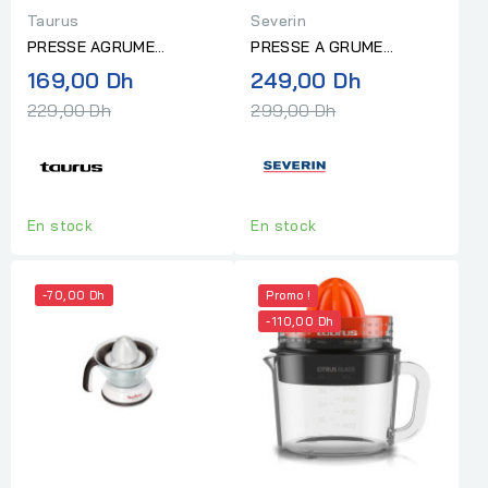
Taurus
Severin
PRESSE AGRUME
PRESSE A GRUME
TAURUS 1L TC-8
SEVERIN 40 W 1 L
Prix
Prix
169,00 Dh
249,00 Dh
normal
normal
229,00 Dh
299,00 Dh
En stock
En stock
-70,00 Dh
Promo !
-110,00 Dh