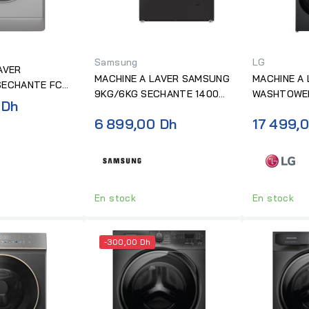
Samsung
LG
AVER
MACHINE A LAVER SAMSUNG
MACHINE A 
SECHANTE FC
9KG/6KG SECHANTE 1400T
WASHTOWER
T SILVER...
Prix
 Dh
DARK SILVER
DARK SILVE
normal
6 899,00 Dh
17 499,
En stock
En stock
-300,00 Dh