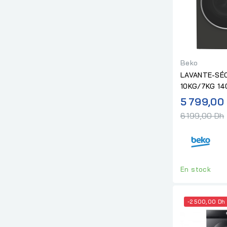
Beko
LAVANTE-SÉ
10KG/7KG 1
SILVER
5 799,00
6 199,00 Dh
En stock
-2 500,00 Dh