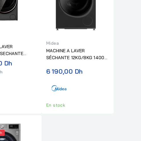
Midea
LAVER
MACHINE A LAVER
 SECHANTE
SÉCHANTE 12KG/8KG 1400T
1400T
Prix
0 Dh
NOIR
normal
6 190,00 Dh
Dh
En stock
Dh