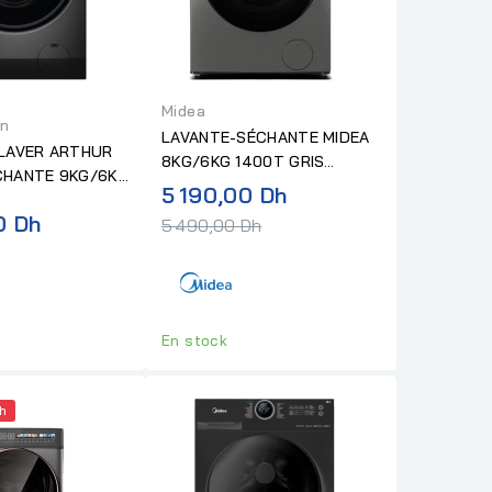
Midea
in
LAVANTE-SÉCHANTE MIDEA
 LAVER ARTHUR
8KG/6KG 1400T GRIS
CHANTE 9KG/6KG
TITANE
Prix
5 190,00 Dh
VER
normal
0 Dh
5 490,00 Dh
En stock
Dh