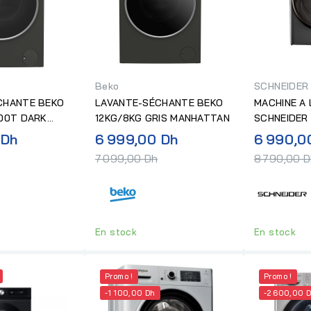
Beko
SCHNEIDER
CHANTE BEKO
LAVANTE-SÉCHANTE BEKO
MACHINE A 
400T DARK
12KG/8KG GRIS MANHATTAN
SCHNEIDER
12KG/6KG 
Prix
Prix
 Dh
6 999,00 Dh
6 990,0
normal
normal
7 099,00 Dh
8 790,00 
En stock
En stock
Promo !
Promo !
-1 100,00 Dh
-2 600,00 