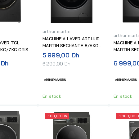
arthur martin
arthur mart
MACHINE A LAVER ARTHUR
AVER TCL
MACHINE A
MARTIN SECHANTE 8/5KG
KG/7KG GRIS
MARTIN SE
1200TR SILVER
Prix
5 999,00 Dh
1200TR SIL
normal
 Dh
6 999,0
6 299,00 Dh
En stock
En stock
-100,00 Dh
-1 800,00 