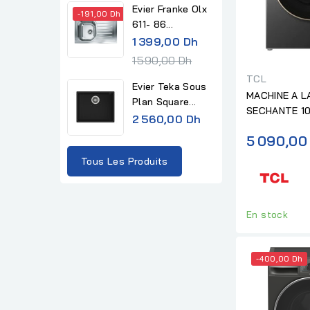
Evier Franke Olx
-191,00 Dh
611- 86...
R
1 399,00 Dh
e
1 590,00 Dh
g
TCL
Evier Teka Sous
u
MACHINE A L
Plan Square...
l
SECHANTE 10
2 560,00 Dh
FONCÉ
a
5 090,00
r
Tous Les Produits
p
r
i
En stock
c
e
-400,00 Dh