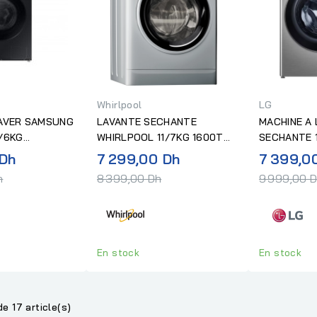
Whirlpool
LG
LAVER SAMSUNG
LAVANTE SECHANTE
MACHINE A L
/6KG
WHIRLPOOL 11/7KG 1600T
SECHANTE 
1400 TRS NOIR
6°SENS SILVER
1400T INOX
Prix
Prix
 Dh
7 299,00 Dh
7 399,0
normal
normal
h
8 399,00 Dh
9 999,00 
En stock
En stock
de 17 article(s)