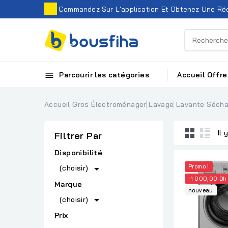
Commandez Sur L'application Et Obtenez Une Réd

Parcourir les catégories
Accueil
Offre
Accueil
Gros Électroménager
Lavage
Lavante Séch
Il 
Filtrer Par
Disponibilité

Promo !
(choisir)
-1 000,00 Dh
Marque
nouveau

(choisir)
Prix