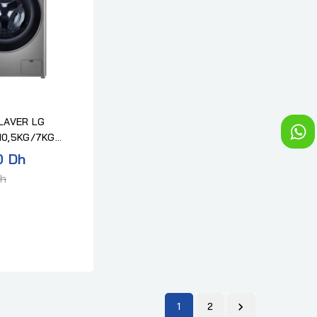
AVER LG
10,5KG/7KG
Prix
0 Dh
normal
Dh
1
2
