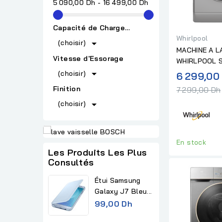
5 090,00 Dh - 16 499,00 Dh
Capacité de Chargement
Whirlpool

(choisir)
MACHINE A L
Vitesse d'Essorage
WHIRLPOOL 
9KG/6KG 1400

(choisir)
6 299,00
Finition
7 299,00 Dh

(choisir)
En stock
Les Produits Les Plus
Consultés
Étui Samsung
Galaxy J7 Bleu...
99,00 Dh