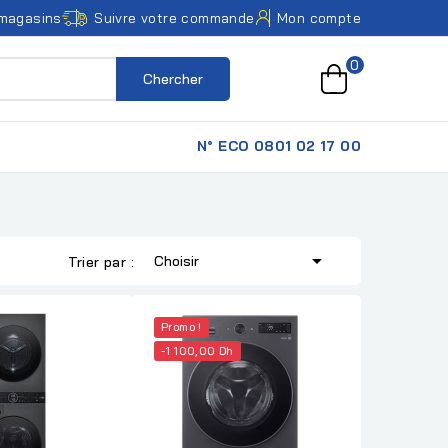
magasins
Suivre votre commande
Mon compte
0
Chercher
N° ECO 0801 02 17 00

Choisir
Trier par :
Promo !
-1 100,00 Dh