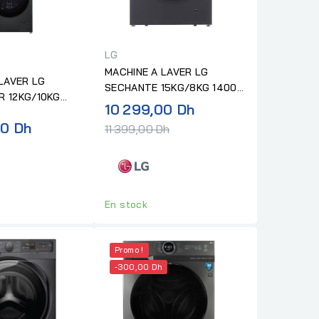
LG
MACHINE A LAVER LG
LAVER LG
SECHANTE 15KG/8KG 1400T
 12KG/10KG
INOX
Prix
10 299,00 Dh
R
normal
00 Dh
11 399,00 Dh
En stock
Promo !
-300,00 Dh