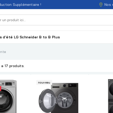
Nos 
uction Supplémentaire !
s d'été
LG
Schneider
B to B
Plus
ante
y a 17 produits.
nouveau