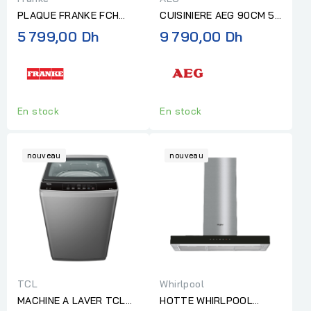
PLAQUE FRANKE FCH
CUISINIERE AEG 90CM 5F
755 4G TC C
GRILLES EN FONTE AVEC
5 799,00 Dh
9 790,00 Dh
AFFICHEUR INOX
En stock
En stock
nouveau
nouveau
TCL
Whirlpool
MACHINE A LAVER TCL
HOTTE WHIRLPOOL