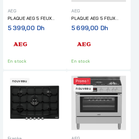
AEG
AEG
PLAQUE AEG 5 FEUX
PLAQUE AEG 5 FEUX
75CM EN FONTE
90CM EN FONTE INOX
5 399,00 Dh
5 699,00 Dh
FLAMELIGHT VERRE NOIR
En stock
En stock
nouveau
Promo !
nouveau
Franke
AEG