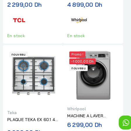
TOP 8 KG GRIS
DECORATIVE 90 CM 6
2 299,00 Dh
4 899,00 Dh
EME SENS INOX
En stock
En stock
nouveau
Promo !
-1 000,00 Dh
nouveau
Whirlpool
Teka
MACHINE A LAVER
PLAQUE TEKA EX 60.1 4G
WHIRLPOOL SECHANTE
Prix
6 299,00 Dh
AI AL CI (E1-ME)
FC 9KG/6KG 1400T