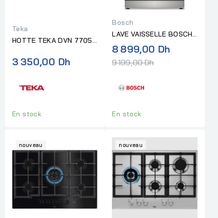
Bosch
Teka
LAVE VAISSELLE BOSCH
HOTTE TEKA DVN 77050
13 COUVERTS SERIE 6
Prix
8 899,00 Dh
TTC BK
INOX
normal
3 350,00 Dh
9 199,00 Dh
En stock
En stock
nouveau
nouveau