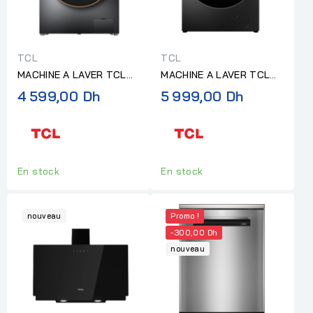
TCL
TCL
MACHINE A LAVER TCL
MACHINE A LAVER TCL
SECHANTE 10KG/6KG
12KG 1200TR DIRECT
4 599,00 Dh
5 999,00 Dh
1200TR SUPER DRUM
DRIVE DARK GREY
En stock
En stock
nouveau
Promo !
-300,00 Dh
nouveau