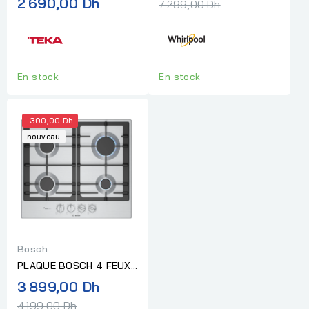
normal
2 690,00 Dh
7 299,00 Dh
SILVER...
En stock
En stock
-300,00 Dh
nouveau
Bosch
PLAQUE BOSCH 4 FEUX
INOX GRILLES EN FONTE
Prix
3 899,00 Dh
normal
4 199,00 Dh