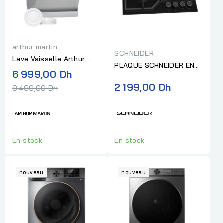
arthur martin
SCHNEIDER
Lave Vaisselle Arthur
PLAQUE SCHNEIDER EN
Martin 15 Couverts 8
Prix
6 999,00 Dh
NOIR 3 FOYERS GAZ+ 1
Programmes Inox
normal
2 199,00 Dh
8 499,00 Dh
ELECTRIQUE
En stock
En stock
nouveau
nouveau