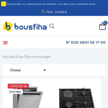
Commandez sur l'application et obtenez une réduction supplémentaire !
Mon compte
0

N° ECO 0801 02 17 00
Accueil
Gros Électroménager

Choisir
-1 500,00 Dh
nouveau