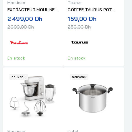
Moulinex
Taurus
EXTRACTEUR MOULINEX
COFFEE TAURUS POT
JUS AUTOCLEAN
DELLA NONNA 9 TASSES
Prix
Prix
2 499,00 Dh
159,00 Dh
normal
normal
2 999,00 Dh
259,00 Dh
En stock
En stock
nouveau
nouveau
Moulinex
Tefal