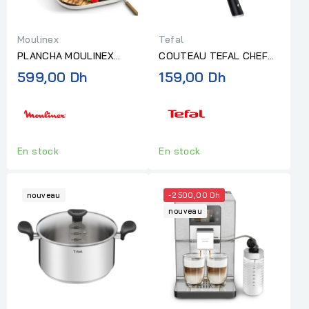
Moulinex
Tefal
PLANCHA MOULINEX
COUTEAU TEFAL CHEF
ACCESSIMO 1800W
15CM +COUVERCLE ICE
599,00 Dh
159,00 Dh
NOIRE
FORCE
En stock
En stock
nouveau
-2 500,00 Dh
nouveau