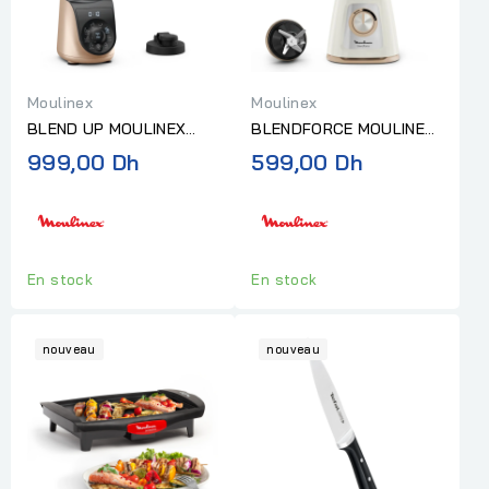
Moulinex
Moulinex
BLEND UP MOULINEX
BLENDFORCE MOULINEX
1000W 8PROG
1,75L 2 VITESSES 800W
999,00 Dh
599,00 Dh
BOL VERRE 4 LAMES...
En stock
En stock
nouveau
nouveau