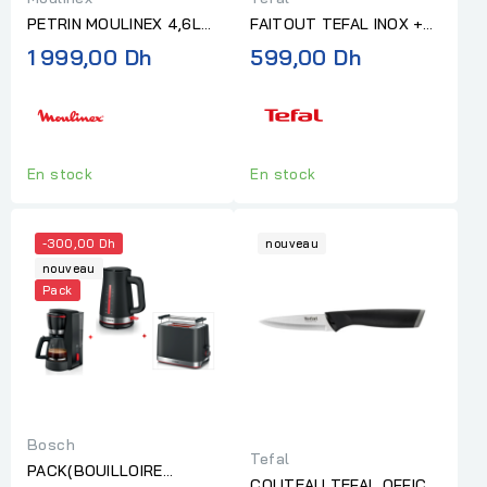
PETRIN MOULINEX 4,6L
FAITOUT TEFAL INOX +
1100W GRIS+KIT INOX
COUVERCLE EN VERRE
1 999,00 Dh
599,00 Dh
28CM PRIMARY MARMITE
En stock
En stock
-300,00 Dh
nouveau
nouveau
Pack
Bosch
Tefal
PACK(BOUILLOIRE
COUTEAU TEFAL OFFICE