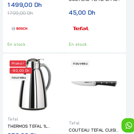
BOSCH MYMOMENT 1.7L
Prix
1 499,00 Dh
9CM + COUVERCLE
NOIR+TOASTER BOSCH
normal
45,00 Dh
1 799,00 Dh
COMFORT
COMPACT...
En stock
En stock
Promo !
nouveau
-90,00 Dh
nouveau
Tefal
Tefal
THERMOS TEFAL 1L
COUTEAU TEFAL CUISINE
ANTHR CHROME