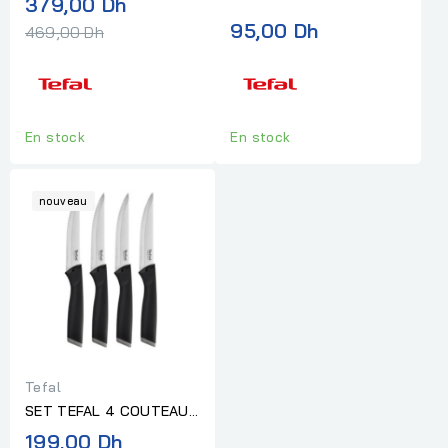
Prix
379,00 Dh
11CM ICE FORCE
normal
95,00 Dh
469,00 Dh
En stock
En stock
nouveau
Tefal
SET TEFAL 4 COUTEAUX
STEACK 11CM COMFORT
199,00 Dh