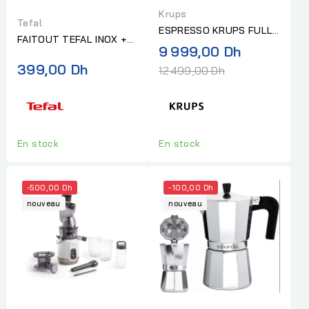
Krups
Tefal
ESPRESSO KRUPS FULL
FAITOUT TEFAL INOX +
AUTO INTUITION
Prix
9 999,00 Dh
COUVERCLE EN VERRE
EXPERIENCE+
normal
399,00 Dh
24CM PRIMARY
12 499,00 Dh
En stock
En stock
-500,00 Dh
-100,00 Dh
nouveau
nouveau