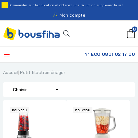
Commandez sur l'application et obtenez une réduction supplémentaire !
Mon compte
0

N° ECO 0801 02 17 00
Accueil
Petit Electroménager

Choisir
nouveau
nouveau