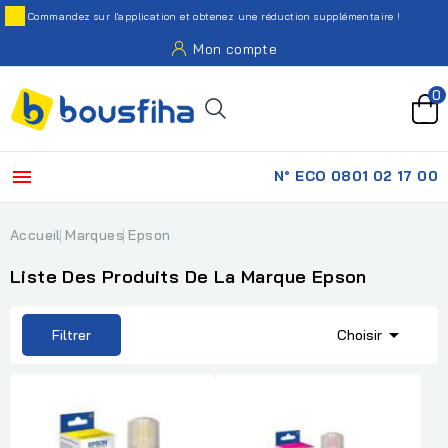
Commandez sur l'application et obtenez une réduction supplémentaire !
Mon compte
0

N° ECO 0801 02 17 00
Accueil
Marques
Epson
Liste Des Produits De La Marque Epson

Filtrer
Choisir