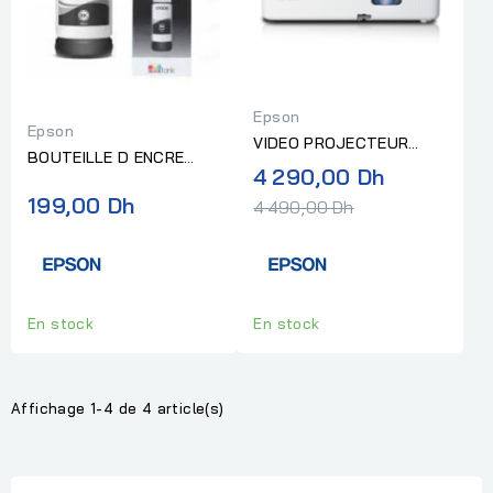
Epson
Epson
VIDEO PROJECTEUR
BOUTEILLE D ENCRE
EPSON CO-W01
Prix
4 290,00 Dh
EPSON ECOTANK 103
1280*800 3000 LUMENS
normal
199,00 Dh
NOIR
4 490,00 Dh
En stock
En stock
Affichage 1-4 de 4 article(s)