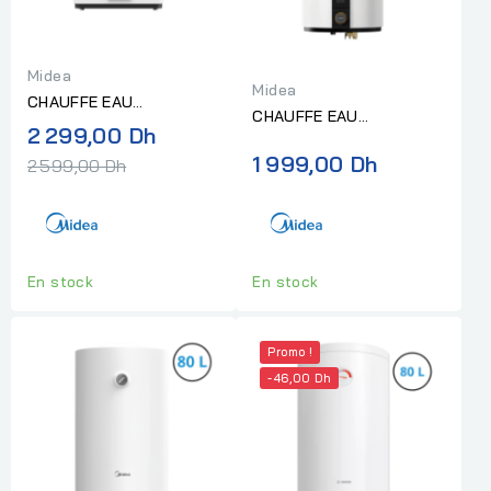
Midea
Midea
CHAUFFE EAU
CHAUFFE EAU
ELECTRIQUE MIDEA SLIM
Prix
2 299,00 Dh
ELECTRIQUE MIDEA
2000W 30L SMART
normal
1 999,00 Dh
2 599,00 Dh
1500W 100L "Sans
DIGITAL...
installation"
En stock
En stock
Promo !
-46,00 Dh