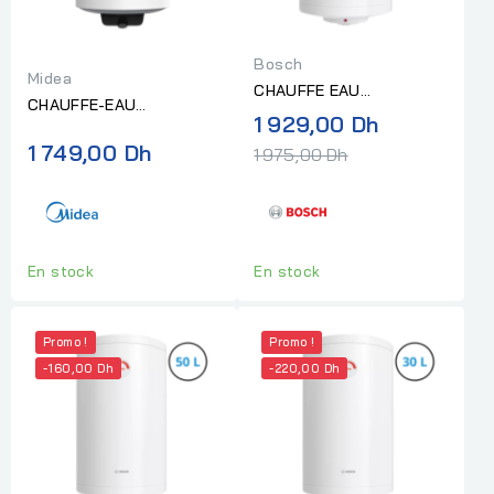
Bosch
Midea
CHAUFFE EAU
CHAUFFE-EAU
ELECTRIQUE BOSCH 80L
Prix
1 929,00 Dh
ELECTRIQUE MIDEA
"Sans Installation"
normal
1 749,00 Dh
1500W 80L "Sans
1 975,00 Dh
installation"
En stock
En stock
Promo !
Promo !
-160,00 Dh
-220,00 Dh