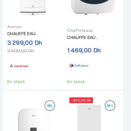
Ariston
Chaffoteaux
CHAUFFE EAU
CHAUFFE EAU
ELECTRIQUE ARISTON
Prix
3 299,00 Dh
ELECTRIQUE
VELIS PRO 50 EU NEW "
normal
1 469,00 Dh
3 499,00 Dh
CHAFFOTEAUX 30L "
sans...
sans installation"
En stock
En stock
-400,00 Dh