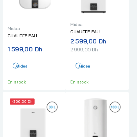
Midea
Midea
CHAUFFE EAU
CHAUFFE EAU
ELECTRIQUE MIDEA SLIM
Prix
2 599,00 Dh
ELECTRIQUE MIDEA
2000W 50L SMART
normal
1 599,00 Dh
2000W 30L PRO "Sans
2 999,00 Dh
DIGITAL...
installation"
En stock
En stock
-300,00 Dh