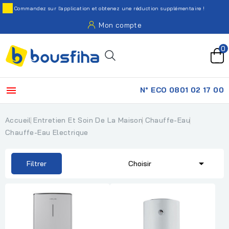
Commandez sur l'application et obtenez une réduction supplémentaire !
Mon compte
0

N° ECO 0801 02 17 00
Accueil
Entretien Et Soin De La Maison
Chauffe-Eau
Chauffe-Eau Electrique

Filtrer
Choisir