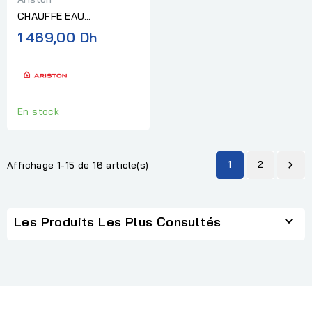
CHAUFFE EAU
ELECTRIQUE ARISTON
1 469,00 Dh
ANDRIS 30L PL "sans
installation"
En stock
1
2

Affichage 1-15 de 16 article(s)

Les Produits Les Plus Consultés