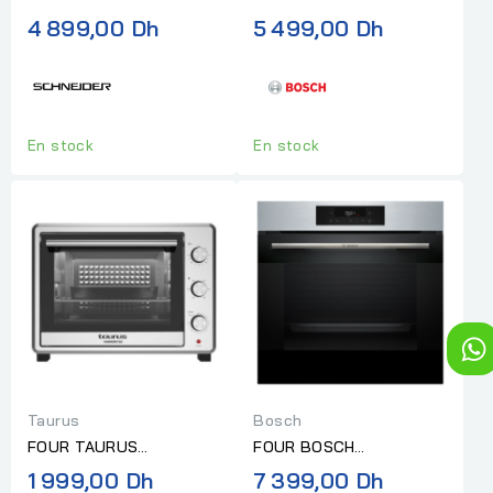
ENCASTRABLE 60CM
ELECTRIQUE
4 899,00 Dh
5 499,00 Dh
NOIR/INOX
MULTIFONCTION SERIE 4
INOX
En stock
En stock
Taurus
Bosch
FOUR TAURUS
FOUR BOSCH
ÉLECTRIQUE HARMONY
ELECTRIQUE
1 999,00 Dh
7 399,00 Dh