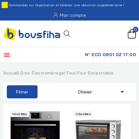
Commandez sur l'application et obtenez une réduction supplémentaire !
Mon compte
0

N° ECO 0801 02 17 00
Accueil
Gros Électroménager
Four
Four Encastrable

Filtrer
Choisir
nouveau
nouveau