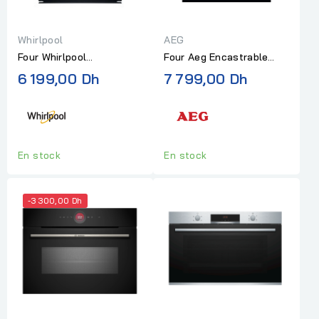
Whirlpool
AEG
Four Whirlpool
Four Aeg Encastrable
Encastrable
Steambake 5000- 9
6 199,00 Dh
7 799,00 Dh
Multifonction Noir
fcontions 72l
En stock
En stock
-3 300,00 Dh