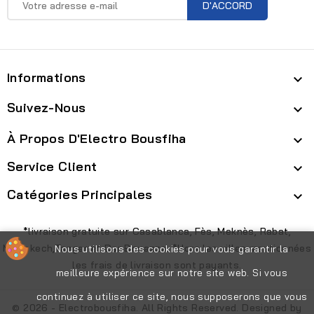
Informations

Suivez-Nous

À Propos D'Electro Bousfiha

Service Client

Catégories Principales

*livraison gratuite sur Casablanca, Fès, Meknès, Rabat,
Marrakech,Tanger et Dar Bouazza. *Hors les villes mentionnées
Nous utilisons des cookies pour vous garantir la
les frais de livraison sont payants.
meilleure expérience sur notre site web. Si vous
continuez à utiliser ce site, nous supposerons que vous
© 2026 - Electrobousfiha. All Rights Reserved. Designed by