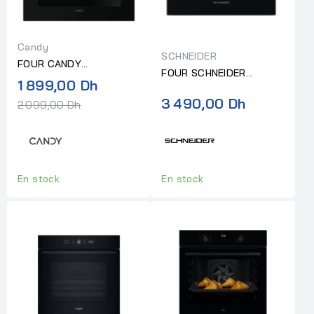
Candy
SCHNEIDER
FOUR CANDY
FOUR SCHNEIDER
ELECTRIQUE
Prix
1 899,00 Dh
ELECTRIQUE
MULTIFONCTION 60CM
normal
3 490,00 Dh
2 099,00 Dh
MULTIFONCTION 60CM
INOX
NOIR
En stock
En stock