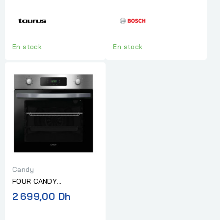
60 L
MULTIFONCTION SERIE 6
INOX
En stock
En stock
Candy
FOUR CANDY
ELECTRIQUE
2 699,00 Dh
MULTIFONCTION INOX