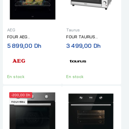
AEG
Taurus
FOUR AEG
FOUR TAURUS
ENCASTRABLE
ELECTRIQUE HARMONY
5 899,00 Dh
3 499,00 Dh
MULTIFONCTION INOX
120L
En stock
En stock
-200,00 Dh
nouveau