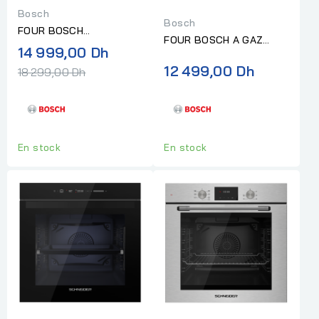
Bosch
Bosch
FOUR BOSCH
FOUR BOSCH A GAZ
ENCASTRABLE SERIE 8
Prix
14 999,00 Dh
ENCASTRABLE 90CM
normal
12 499,00 Dh
18 299,00 Dh
INOX
En stock
En stock