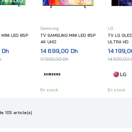
Samsung
LG
MINI LED 85P
TV SAMSUNG MINI LED 85P
TV LG OLE
4K UHD
ULTRA HD
Prix
Prix
0 Dh
14 699,00 Dh
14 199,0
normal
normal
h
17 590,00 Dh
14 599,00 
En stock
En stock
de 105 article(s)