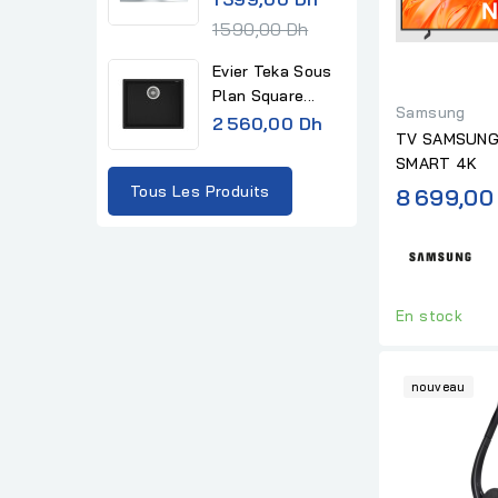
e
1 590,00 Dh
g
Evier Teka Sous
u
Plan Square...
l
Samsung
2 560,00 Dh
a
TV SAMSUNG
SMART 4K
r
Tous Les Produits
8 699,00
p
r
i
c
e
En stock
nouveau