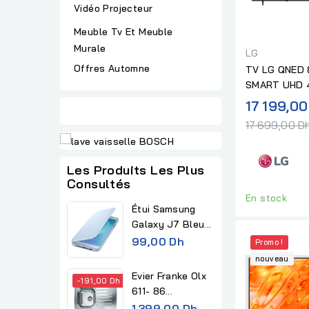
Vidéo Projecteur
Meuble Tv Et Meuble
Murale
LG
Offres Automne
TV LG QNED 8
SMART UHD 
17 199,00
17 699,00 D
Les Produits Les Plus
Consultés
En stock
Étui Samsung
Galaxy J7 Bleu...
99,00 Dh
Promo !
nouveau
Evier Franke Olx
-191,00 Dh
611- 86...
R
1 399,00 Dh