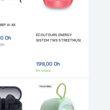
98P AI 4K
D
ECOUTEURS ENERGY
Prix
00 Dh
SISTEM TWS STREETMUSIC
normal
 Dh
CORAL
199,00 Dh
En stock
nouveau