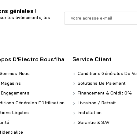
ns géniales !
sur les événements, les
opos D'Electro Bousfiha
Service Client
 Sommes-Nous
Conditions Générales De Ve
 Magasins
Solutions De Paiement
 Engagements
Financement & Crédit 0%
itions Générales D’Utilisation
Livraison / Retrait
ions Légales
Installation
rité
Garantie & SAV
identialité