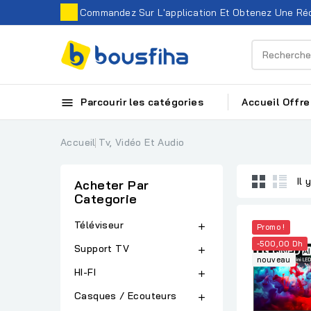
Commandez Sur L'application Et Obtenez Une Réd

Parcourir les catégories
Accueil
Offre
Accueil
Tv, Vidéo Et Audio
Il 
Acheter Par
Categorie
Téléviseur

Promo !
-500,00 Dh
Support TV

nouveau
HI-FI

Casques / Ecouteurs
