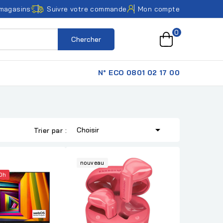
magasins
Suivre votre commande
Mon compte
0
Chercher
N° ECO 0801 02 17 00

Choisir
Trier par :
nouveau
Dh