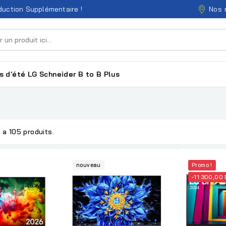
Nos 
uction Supplémentaire !
s d'été
LG
Schneider
B to B
Plus
y a 105 produits.
nouveau
Promo !
-11 300,00 