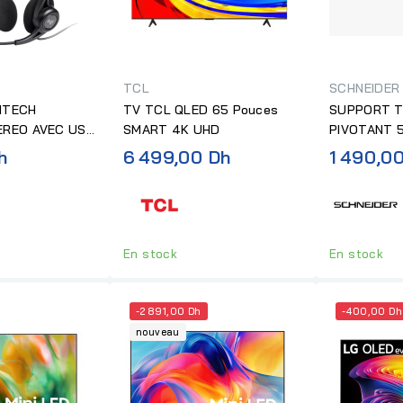
TCL
SCHNEIDER
ITECH
TV TCL QLED 65 Pouces
SUPPORT T
EREO AVEC USB
SMART 4K UHD
PIVOTANT 
ROL PC960
BRAS
h
6 499,00 Dh
1 490,0
En stock
En stock
-2 891,00 Dh
-400,00 Dh
nouveau