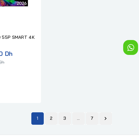
D 55P SMART 4K
Prix
0 Dh
normal
Dh
1
2
3
…
7
