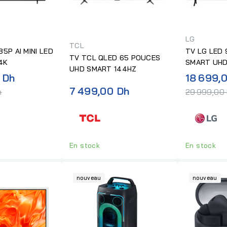
LG
TCL
5P AI MINI LED
TV LG LED 
TV TCL QLED 65 POUCES
4K
SMART UH
UHD SMART 144HZ
Prix
 Dh
18 699,
normal
7 499,00 Dh
h
29 999,00
En stock
En stock
nouveau
nouveau