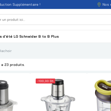
Nos 
uction Supplémentaire !
s d'été
LG
Schneider
B to B
Plus
Hachoir
y a 23 produits.
-100,00 Dh