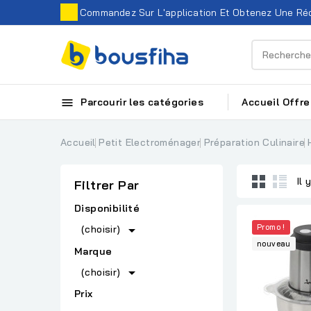
Commandez Sur L'application Et Obtenez Une Réd

Parcourir les catégories
Accueil
Offre
Accueil
Petit Electroménager
Préparation Culinaire
Il 
Filtrer Par
Disponibilité

Promo !
(choisir)
nouveau
Marque

(choisir)
Prix