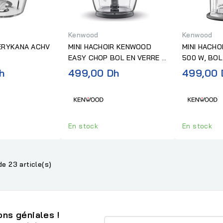
Kenwood
Kenwood
ERYKANA ACHV
MINI HACHOIR KENWOOD
MINI HACH
EASY CHOP BOL EN VERRE +
500 W, BOL
500 W SILVER
h
499,00 Dh
499,00 
En stock
En stock
de 23 article(s)
ns géniales !