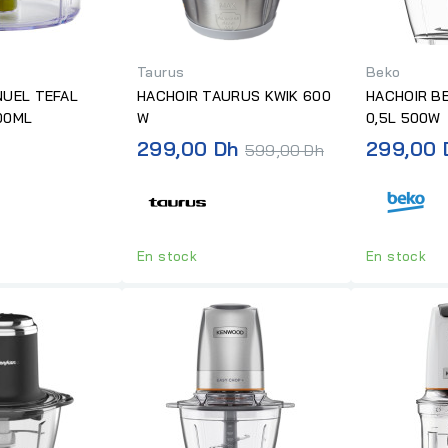
Taurus
Beko
NUEL TEFAL
HACHOIR TAURUS KWIK 600
HACHOIR B
00ML
W
0,5L 500W
Prix
h
299,00 Dh
299,00 
599,00 Dh
normal
En stock
En stock