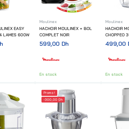
Moulinex
Moulinex
ULINEX EASY
HACHOIR MOULINEX + BOL
HACHOIR M
 4 LAMES 600W
COMPLET NOIR
CHOPPEO 3
500W BOL 
h
599,00 Dh
499,00 
En stock
En stock
Promo !
-300,00 Dh