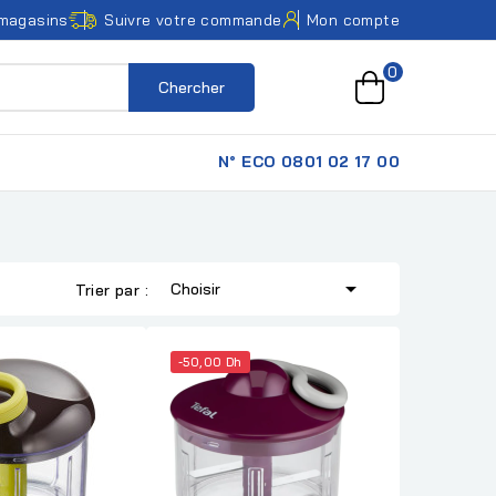
magasins
Suivre votre commande
Mon compte
0
Chercher
N° ECO 0801 02 17 00

Choisir
Trier par :
-50,00 Dh