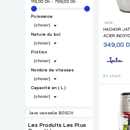
119,00 Dh - 799,00 Dh
Puissance
Jata

(choisir)
HACHOIR JAT
Nature du bol
ACIER INOXY
600W

(choisir)
349,00 D
Finition

(choisir)
Nombre de vitesses
En stock

(choisir)
Capacité en ( L )

(choisir)
Les Produits Les Plus