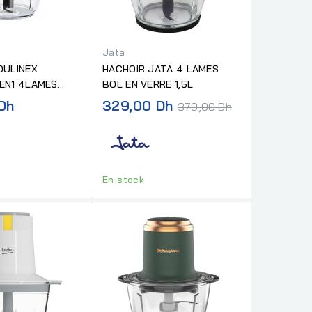
Jata
OULINEX
HACHOIR JATA 4 LAMES
EN1 4LAMES
BOL EN VERRE 1,5L
EN VERRE 2L
Prix
Dh
329,00 Dh
379,00 Dh
normal
En stock