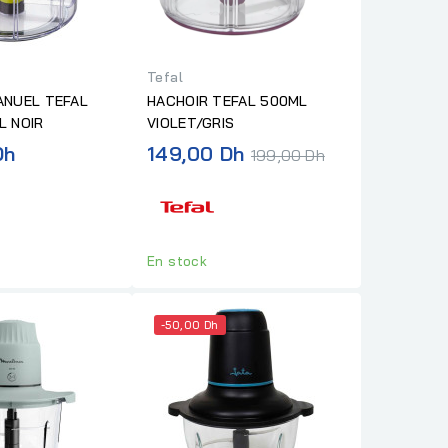
Tefal
ANUEL TEFAL
HACHOIR TEFAL 500ML
L NOIR
VIOLET/GRIS
Prix
Dh
149,00 Dh
199,00 Dh
normal
En stock
-50,00 Dh