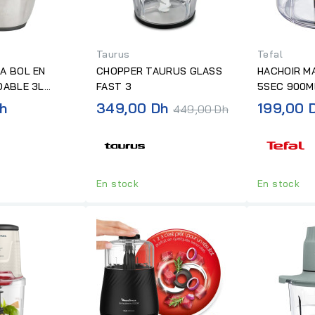
Taurus
Tefal
A BOL EN
CHOPPER TAURUS GLASS
HACHOIR M
DABLE 3L
FAST 3
5SEC 900M
Prix
h
349,00 Dh
199,00 
449,00 Dh
normal
En stock
En stock