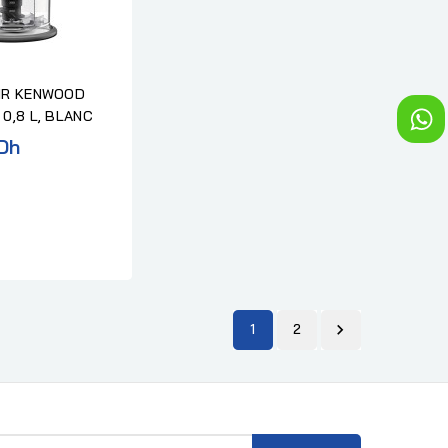
OIR KENWOOD
 0,8 L, BLANC
Dh
1
2
