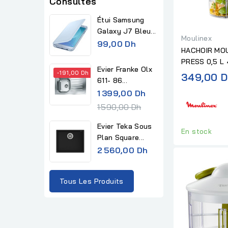
Consultés
Étui Samsung
Galaxy J7 Bleu...
Moulinex
99,00 Dh
HACHOIR MO
PRESS 0,5 L
Evier Franke Olx
-191,00 Dh
349,00 D
611- 86...
R
1 399,00 Dh
e
1 590,00 Dh
g
Evier Teka Sous
u
En stock
Plan Square...
l
2 560,00 Dh
a
r
Tous Les Produits
p
r
i
c