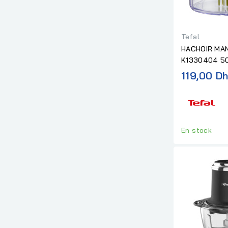
e
Tefal
HACHOIR MA
K1330404 5
119,00 D
En stock