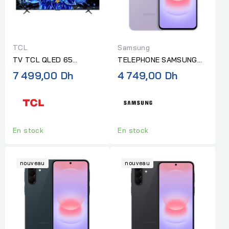
TCL
Samsung
TV TCL QLED 65
TELEPHONE SAMSUNG
POUCES UHD SMART
GALAXY A37 8G RAM
7 499,00 Dh
4 749,00 Dh
144HZ
256G AWESOME
LAVENDER
En stock
En stock
nouveau
nouveau