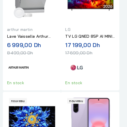
arthur martin
LG
Lave Vaisselle Arthur
TV LG QNED 85P AI MINI
Martin 15 Couverts 8
LED SMART UHD 4K
Prix
Prix
6 999,00 Dh
17 199,00 Dh
Programmes Inox
normal
normal
8 499,00 Dh
17 699,00 Dh
En stock
En stock
nouveau
nouveau