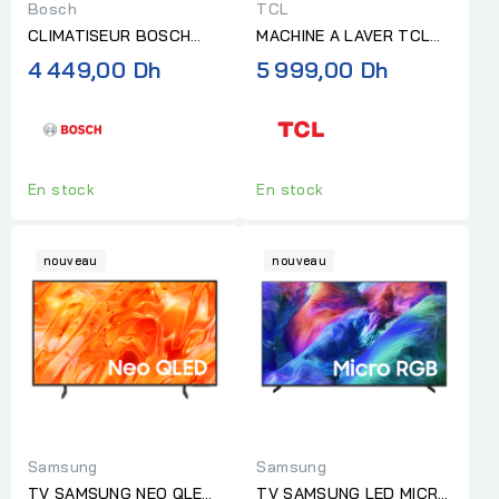
Bosch
TCL
CLIMATISEUR BOSCH
MACHINE A LAVER TCL
9000 INVERTER
12KG 1200TR DIRECT
4 449,00 Dh
5 999,00 Dh
CLL5000I 26 (Sans
DRIVE DARK GREY
installation )
En stock
En stock
nouveau
nouveau
Samsung
Samsung
TV SAMSUNG NEO QLED
TV SAMSUNG LED MICRO