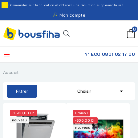
Commandez sur l'application et obtenez une réduction supplémentaire !
Mon compte
0

N° ECO 0801 02 17 00
Accueil

Filtrer
Choisir
-1 500,00 Dh
Promo !
nouveau
-500,00 Dh
nouveau