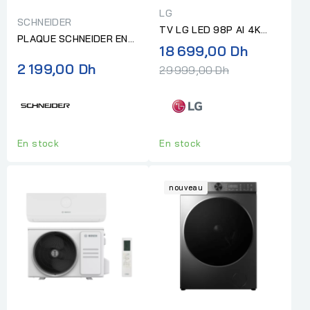
LG
SCHNEIDER
TV LG LED 98P AI 4K
PLAQUE SCHNEIDER EN
SMART UHD
Prix
18 699,00 Dh
NOIR 3 FOYERS GAZ+ 1
normal
2 199,00 Dh
ELECTRIQUE
29 999,00 Dh
En stock
En stock
nouveau