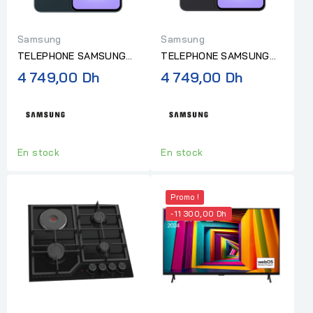
Samsung
Samsung
TELEPHONE SAMSUNG
TELEPHONE SAMSUNG
GALAXY A37 8G RAM
GALAXY A37 8G RAM
4 749,00 Dh
4 749,00 Dh
256G AWESOME
256G AWESOME
GRAYGREEN
CHARCOAL
En stock
En stock
Promo !
-11 300,00 Dh