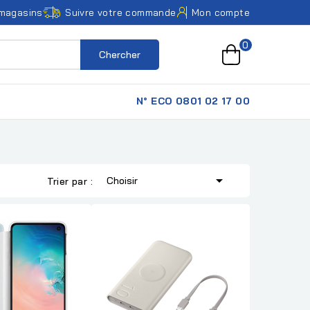
magasins
Suivre votre commande
Mon compte
0
Chercher
N° ECO 0801 02 17 00

Choisir
Trier par :