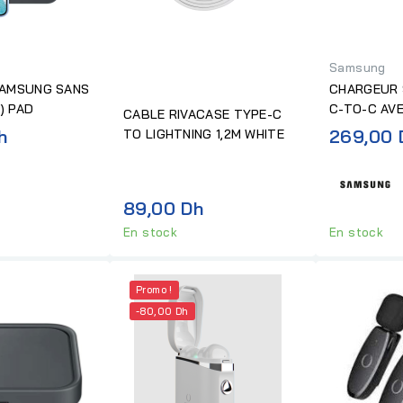
Samsung
AMSUNG SANS
CHARGEUR
) PAD
C-TO-C AV
CABLE RIVACASE TYPE-C
h
269,00 
TO LIGHTNING 1,2M WHITE
89,00 Dh
En stock
En stock
Promo !
-80,00 Dh