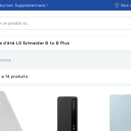
Nos 
uction Supplémentaire !
s d'été
LG
Schneider
B to B
Plus
phone
y a 14 produits.