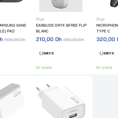
Oryx
Oryx
AMSUNG SANS
EARBUDS ORYX BFREE FLIP
MICROPHON
GLE) PAD
BLANC
TYPE C
Prix
Prix
h
210,00 Dh
320,00 
599,00 Dh
290,00 Dh
normal
normal
En stock
En stock