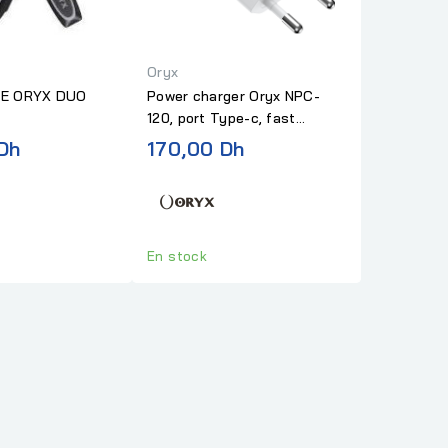
Oryx
E ORYX DUO
Power charger Oryx NPC-
120, port Type-c, fast
charge 20W
Dh
170,00 Dh
En stock