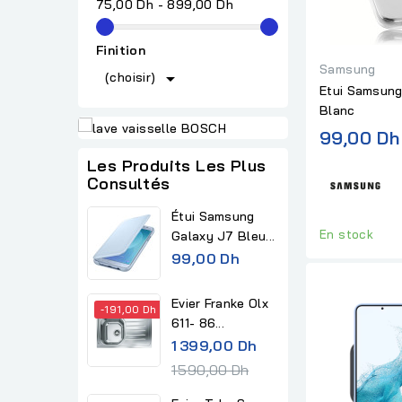
75,00 Dh - 899,00 Dh
Finition
Samsung

(choisir)
Etui Samsung
Blanc
99,00 Dh
Les Produits Les Plus
Consultés
Étui Samsung
En stock
Galaxy J7 Bleu...
99,00 Dh
Evier Franke Olx
-191,00 Dh
611- 86...
R
1 399,00 Dh
e
1 590,00 Dh
g