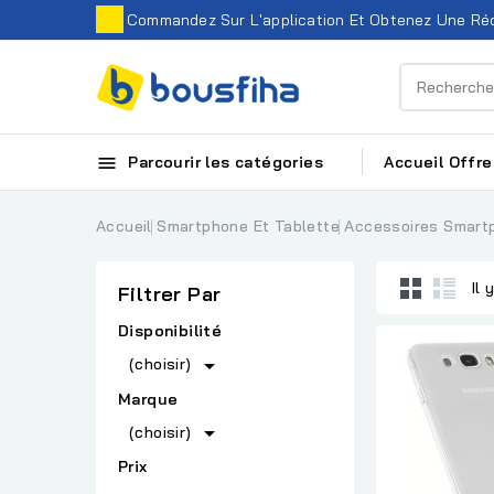
Commandez Sur L'application Et Obtenez Une Réd

Parcourir les catégories
Accueil
Offre
Accueil
Smartphone Et Tablette
Accessoires Smart
Il 
Filtrer Par
Disponibilité

(choisir)
Marque

(choisir)
Prix