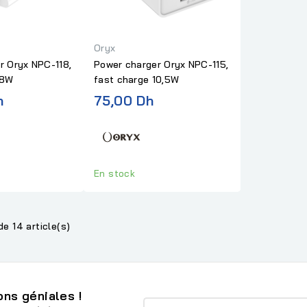
Oryx
r Oryx NPC-118,
Power charger Oryx NPC-115,
18W
fast charge 10,5W
h
75,00 Dh
En stock
de 14 article(s)
ns géniales !