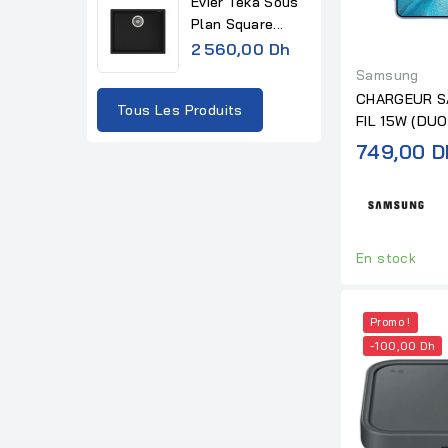
Evier Teka Sous
u
Plan Square...
l
2 560,00 Dh
a
Samsung
r
CHARGEUR S
Tous Les Produits
p
FIL 15W (DUO
r
749,00 D
i
c
e
En stock
Promo !
-100,00 Dh