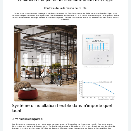
Contrôle de la demande de pointe
Gérez votre consommation d’énergie – réduisez vos coûts. La fonction de contrôle de la consommation électrique* vous
permet de régler facilement la fréquence de fonctionnement maximale de 50 % à 100 %. De cette façon, vous pouvez limiter
votre consommation d’énergie pendant les heures de pointe, certaines saisons et en cas de panne de courant sur le réseau
électrique.
Système d'installation flexible dans n'importe quel
local
Dimensions compactes
Ses dimensions compactes et son poids léger vous permettent d'économiser de l'espace de travail. Cela vous permet
d'économiser de l'espace de bureau, ce qui facilite la maintenance et l'installation. Enfin, ce climatiseur peut être installé
dans des conditions et des zones difficiles, et dans des bâtiments avec des ressources d'espace de travail limitées.