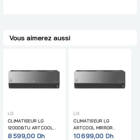
Vous aimerez aussi
LG
LG
CLIMATISEUR LG
CLIMATISEUR LG
12000BTU ARTCOOL
ARTCOOL MIRROR
SMART INVERTER NEW ''
8 599,00 Dh
UVNANO RÉVERSIBLE
10 699,00 Dh