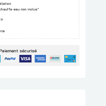
allation
 chauffe-eau non inclus"
ts
nte
Paiement sécurisé