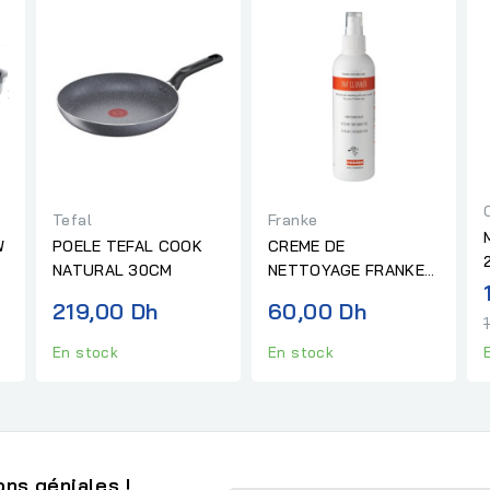
Tefal
Franke
W
POELE TEFAL COOK
CREME DE
NATURAL 30CM
NETTOYAGE FRANKE
POUR MITIGEUR
219,00 Dh
60,00 Dh
250ML
En stock
En stock
ns géniales !