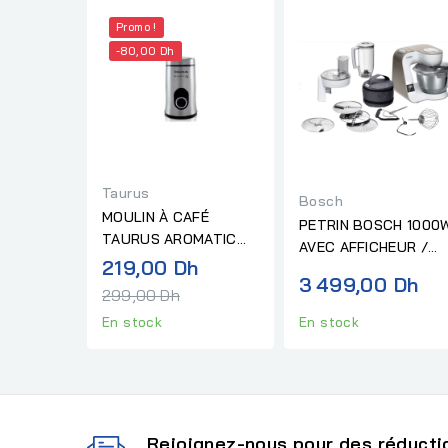
Promo !
-80,00 Dh
Taurus
Bosch
MOULIN À CAFÉ
PETRIN BOSCH 1000
TAURUS AROMATIC
AVEC AFFICHEUR /
150
Prix
219,00 Dh
ACCESSOIRES
3 499,00 Dh
normal
299,00 Dh
En stock
En stock
Rejoignez-nous pour des réductio