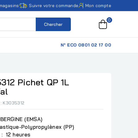
magasins
Suivre votre commande
Mon compte
0
Chercher
N° ECO 0801 02 17 00
12 Pichet QP 1L
al
: K3035312
UBERGINE (EMSA)
lastique-Polypropylènex (PP)
 : 12 heures