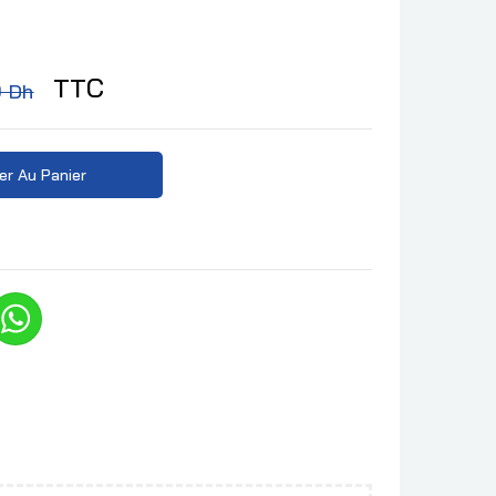
TTC
0 Dh
er Au Panier