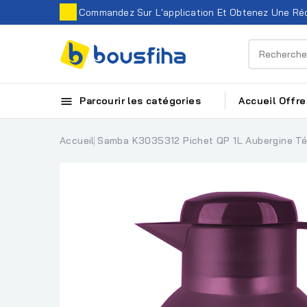
Commandez Sur L'application Et Obtenez Une Réd

Parcourir les catégories
Accueil
Offre
Accueil
Samba K3035312 Pichet QP 1L Aubergine Té