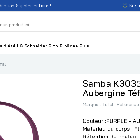
Nos 
uction Supplémentaire !
s d'été
LG
Schneider
B to B
Midea
Plus
fal
Samba K30353
Aubergine Téf
Marque :
Tefal
Référence
Couleur :PURPLE - A
Matériau du corps : P
Rétention de chaleur