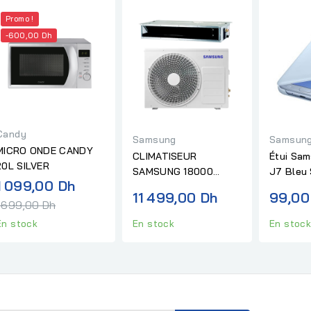
Promo !
-600,00 Dh
Candy
Samsung
Samsun
MICRO ONDE CANDY
CLIMATISEUR
Étui Sa
20L SILVER
SAMSUNG 18000
J7 Bleu 
Prix
1 099,00 Dh
GAINABLE INVERTER
11 499,00 Dh
99,00
normal
TACTILE NEW EXT
1 699,00 Dh
En stock
En stock
En stoc