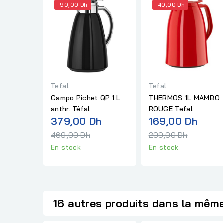
-90,00 Dh
-40,00 Dh
Tefal
Tefal
Campo Pichet QP 1 L
THERMOS 1L MAMBO
anthr. Téfal
ROUGE Tefal
Prix
Prix
379,00 Dh
169,00 Dh
normal
norm
469,00 Dh
209,00 Dh
En stock
En stock
16 autres produits dans la même