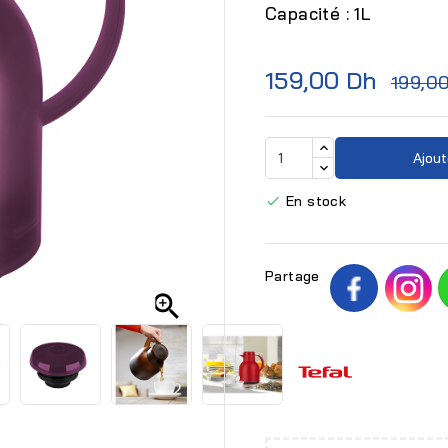
Capacité : 1L
159,00 Dh
199,0
Ajout
En stock

Partage
