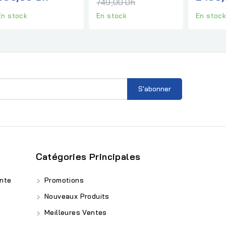
normal
749,00 Dh
En stock
En stock
En stoc
Catégories Principales
nte
Promotions
Nouveaux Produits
Meilleures Ventes