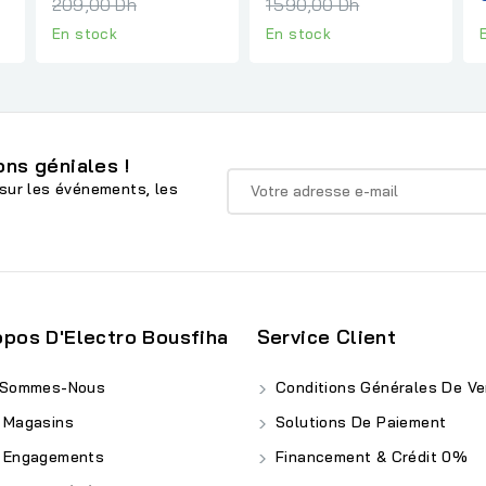
al
normal
normal
209,00 Dh
1 590,00 Dh
En stock
En stock
ns géniales !
sur les événements, les
opos D'Electro Bousfiha
Service Client
 Sommes-Nous
Conditions Générales De Ve
 Magasins
Solutions De Paiement
 Engagements
Financement & Crédit 0%