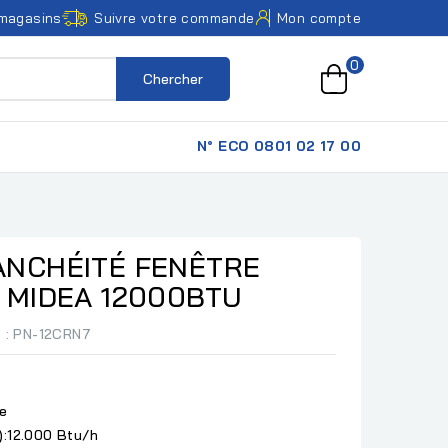
magasins
Suivre votre commande
Mon compte
0
Chercher
N° ECO 0801 02 17 00
ANCHÉITÉ FENÊTRE
 MIDEA 12000BTU
e
: PN-12CRN7
le
):12.000 Btu/h