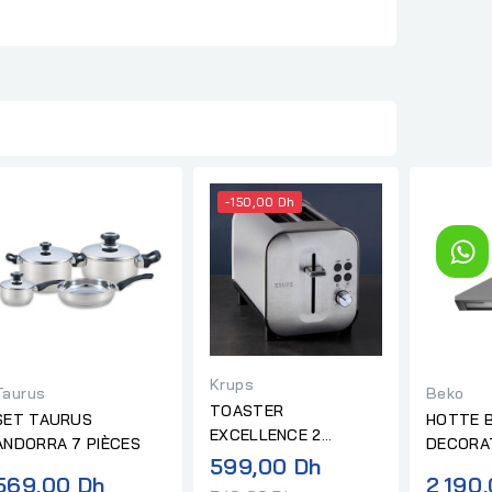
-150,00 Dh
Krups
Taurus
Beko
TOASTER
SET TAURUS
HOTTE 
EXCELLENCE 2
ANDORRA 7 PIÈCES
DECORA
FENTES THERMOSTAT
Prix
599,00 Dh
INOX
569,00 Dh
2 190
KRUPS