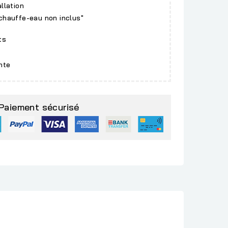
allation
 chauffe-eau non inclus"
ts
nte
Paiement sécurisé