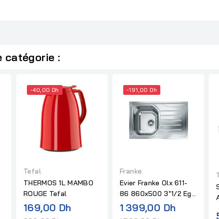
 catégorie :
-40,00 Dh
-191,00 Dh
Tefal
Franke
THERMOS 1L MAMBO
Evier Franke Olx 611-
ROUGE Tefal
86 860x500 3"1/2 Egt
Droite
Prix
Prix
169,00 Dh
1 399,00 Dh