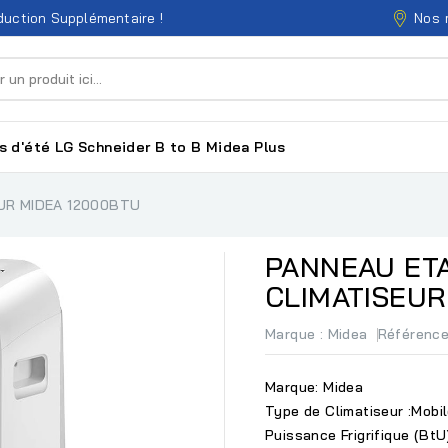
Nos 
uction Supplémentaire !
s d'été
LG
Schneider
B to B
Midea
Plus
UR MIDEA 12000BTU
PANNEAU ET
CLIMATISEUR
Marque :
Midea
Référenc
Marque: Midea
Type de Climatiseur :Mobi
Puissance Frigrifique (BtU