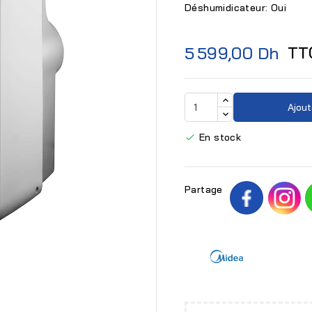
Déshumidicateur: Oui
TT
5 599,00 Dh
Ajout
En stock

Partage
