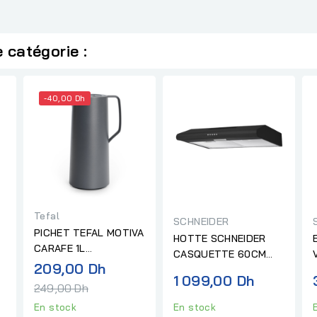
 catégorie :
-40,00 Dh
Tefal
SCHNEIDER
PICHET TEFAL MOTIVA
HOTTE SCHNEIDER
CARAFE 1L
CASQUETTE 60CM
ANTHRACITE
Prix
209,00 Dh
NOIR
1 099,00 Dh
ISOTHERME GRIS
normal
249,00 Dh
En stock
En stock