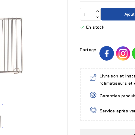
Ajout
En stock

Partage
Livraison et inst
"climatiseurs et

Garanties produi
Service après ve