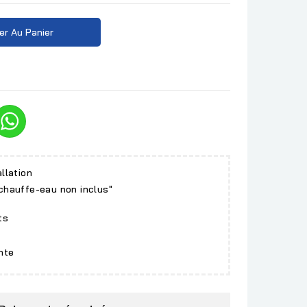
er Au Panier
allation
 chauffe-eau non inclus"
ts
nte