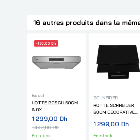
16 autres produits dans la même
-150,00 Dh
Bosch
SCHNEIDER
HOTTE BOSCH 60CM
HOTTE SCHNEIDER
INOX
60CM DECORATIVE
Prix
1 299,00 Dh
VERRE NOIR
1 299,00 Dh
normal
1 449,00 Dh
En stock
En stock