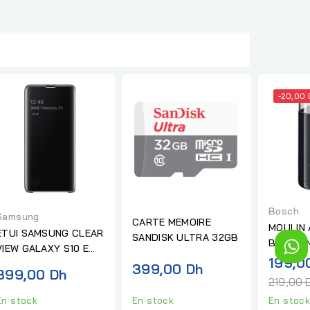
-20,00 
Bosch
Samsung
CARTE MEMOIRE
MOULIN 
ETUI SAMSUNG CLEAR
SANDISK ULTRA 32GB
BOSCH 
VIEW GALAXY S10 E
199,0
NOIR
399,00 Dh
399,00 Dh
219,00 
En stoc
En stock
En stock