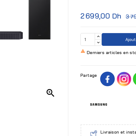
2 699,00 Dh
3 7
Ajout

Derniers articles en st
Partage

Livraison et inst