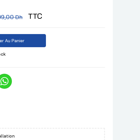
TTC
99,00 Dh
er Au Panier
ock
allation