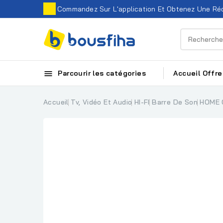
Commandez Sur L'application Et Obtenez Une Réd

Parcourir les catégories
Accueil
Offre
Accueil
Tv, Vidéo Et Audio
HI-FI
Barre De Son
HOME 