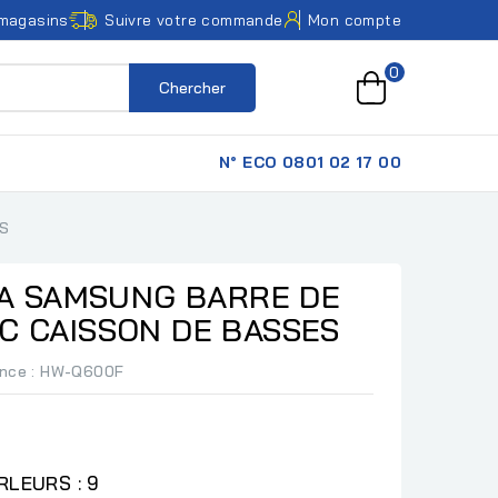
magasins
Suivre votre commande
Mon compte
0
Chercher
N° ECO 0801 02 17 00
ES
A SAMSUNG BARRE DE
VEC CAISSON DE BASSES
ence
: HW-Q600F
LEURS : 9