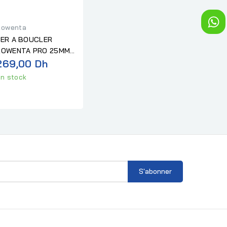
Rowenta
FER A BOUCLER
ROWENTA PRO 25MM
XKARL LAGERFELD
269,00 Dh
n stock