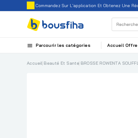
Commandez Sur L'application Et Obtenez Une Réd

Parcourir les catégories
Accueil
Offre
Accueil
Beauté Et Sante
BROSSE ROWENTA SOUFFL