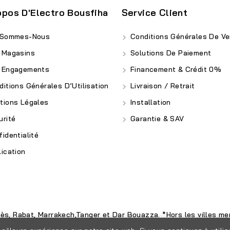
opos D'Electro Bousfiha
Service Client
 Sommes-Nous
Conditions Générales De Ve
 Magasins
Solutions De Paiement
 Engagements
Financement & Crédit 0%
itions Générales D’Utilisation
Livraison / Retrait
ions Légales
Installation
rité
Garantie & SAV
identialité
ication
nès, Rabat, Marrakech,Tanger et Dar Bouazza. *Hors les villes men