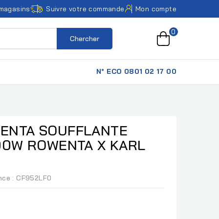
magasins
Suivre votre commande
Mon compte
0
Chercher
N° ECO 0801 02 17 00
ENTA SOUFFLANTE
00W ROWENTA X KARL
nce
: CF952LF0