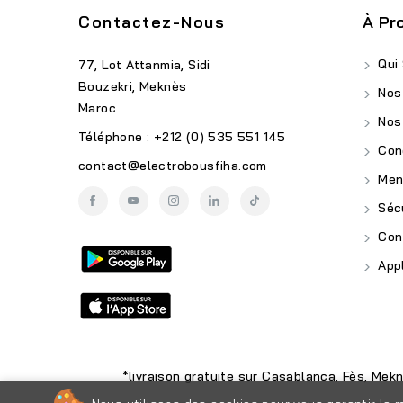
Contactez-Nous
À Pr
Qui
77, Lot Attanmia, Sidi
Bouzekri, Meknès
Nos
Maroc
Nos
Téléphone : +212 (0) 535 551 145
Cond
contact@electrobousfiha.com
Ment
Sécu
Conf
Appl
*livraison gratuite sur Casablanca, Fès, Mek