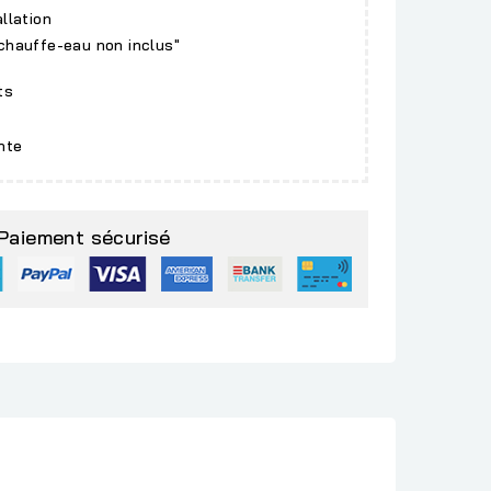
allation
 chauffe-eau non inclus"
ts
nte
Paiement sécurisé