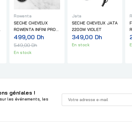
Rowenta
Jata
SECHE CHEVEUX
SECHE CHEVEUX JATA
ROWENTA INFINI PRO
2200W VIOLET
Prix
2200W CV8830F0
499,00 Dh
349,00 Dh
normal
549,00 Dh
En stock
E
En stock
ns géniales !
sur les événements, les