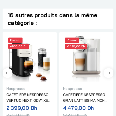
16 autres produits dans la même
catégorie :
Promo !
Promo !
-400,00 Dh
-1 120,00 Dh
Nespresso
Nespresso
CAFETIERE NESPRESSO
CAFETIERE NESPRESSO
VERTUO NEXT GDV1 XE
GRAN LATTISSIMA MCH
BLANC
WHT F541 BLANC
Prix
Prix
2 399,00 Dh
4 479,00 Dh
normal
normal
2 799,00 Dh
5 599,00 Dh