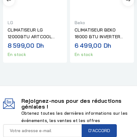
LG
Beko
CLIMATISEUR LG
CLIMATISEUR BEKO
12000BTU ARTCOOL
18000 BTU INVERTER
SMART INVERTER NEW ''
BLANC "SANS
8 599,00 Dh
6 499,00 Dh
Sans...
INSTALLATION"
En stock
En stock
Rejoignez-nous pour des réductions
géniales !
Obtenez toutes les dernières informations sur les
événements, les ventes et les offres