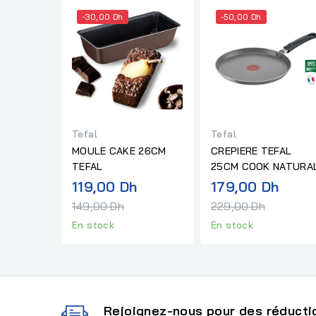
-30,00 Dh
-50,00 Dh
Tefal
Tefal
MOULE CAKE 26CM
CREPIERE TEFAL
TEFAL
25CM COOK NATURA
Prix
Prix
119,00 Dh
179,00 Dh
normal
norm
149,00 Dh
229,00 Dh
En stock
En stock
Rejoignez-nous pour des réductio