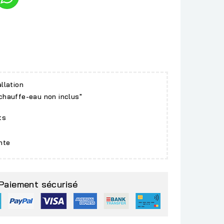
allation
 chauffe-eau non inclus"
ts
nte
Paiement sécurisé