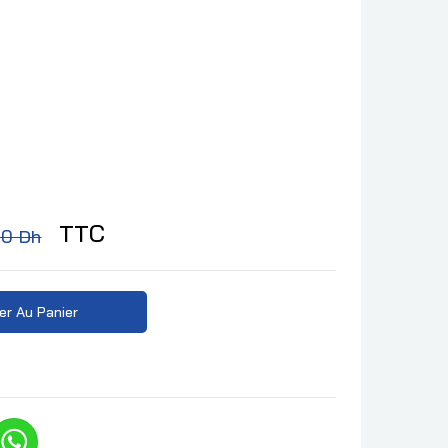
TTC
00 Dh
er Au Panier