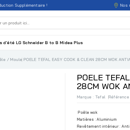
Nos 
uction Supplémentaire !
s d'été
LG
Schneider
B to B
Midea
Plus
êle / Moule
POELE TEFAL EASY COOK & CLEAN 28CM WOK ANTIA
POELE TEFAL
28CM WOK AN
Marque :
Tefal
Référence
Poêle wok
Matières : Aluminium
Revêtement intérieur : Ant