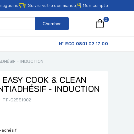
magasins
Suivre votre commande
Mon compte
0
Chercher
N° ECO 0801 02 17 00
DHÉSIF - INDUCTION
 EASY COOK & CLEAN
TIADHÉSIF - INDUCTION
: TF-G2551902
i-adhésif