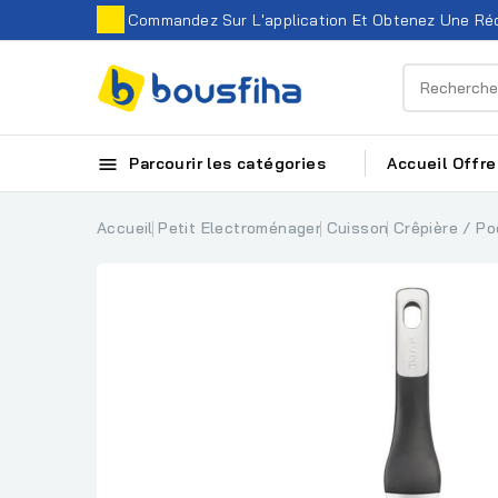
Commandez Sur L'application Et Obtenez Une Réd

Parcourir les catégories
Accueil
Offre
Accueil
Petit Electroménager
Cuisson
Crêpière / Po