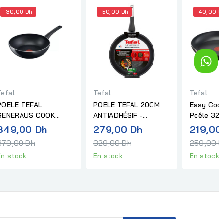
-30,00 Dh
-50,00 Dh
-40,00 
Tefal
Tefal
Tefal
POELE TEFAL
POELE TEFAL 20CM
Easy Co
GENERAUS COOK
ANTIADHÉSIF -
Poêle 32
28CM ANTIADHÉSIF -
INDUCTION
Prix
Prix
349,00 Dh
279,00 Dh
219,0
INDUCTI
normal
normal
379,00 Dh
329,00 Dh
259,00
En stock
En stock
En stoc