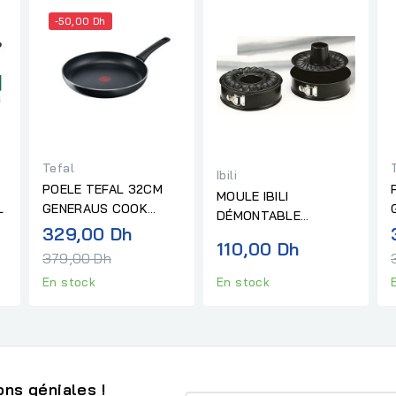
-50,00 Dh
Tefal
Ibili
POELE TEFAL 32CM
MOULE IBILI
L
GENERAUS COOK
DÉMONTABLE
ANTIADHÉSIF -
Prix
329,00 Dh
ANTIADHÉSIF 2
110,00 Dh
INDUCTION
al
normal
USAGES 26CM
379,00 Dh
En stock
En stock
ns géniales !