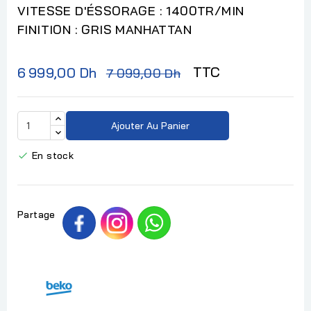
VITESSE D'ÉSSORAGE : 1400TR/MIN
FINITION : GRIS MANHATTAN
TTC
6 999,00 Dh
7 099,00 Dh
Ajouter Au Panier
En stock

Partage