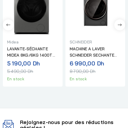
Midea
SCHNEIDER
LAVANTE-SÉCHANTE
MACHINE A LAVER
MIDEA 8KG/6KG 1400T
SCHNEIDER SECHANTE
GRIS TITANE
12KG/6KG 1400T
Prix
Prix
5 190,00 Dh
6 990,00 Dh
normal
normal
5 490,00 Dh
8 790,00 Dh
En stock
En stock
Rejoignez-nous pour des réductions
géniales !