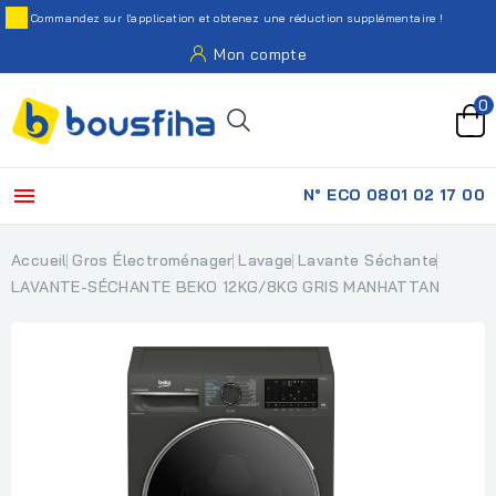
Commandez sur l'application et obtenez une réduction supplémentaire !
Mon compte
0

N° ECO 0801 02 17 00
Accueil
Gros Électroménager
Lavage
Lavante Séchante
LAVANTE-SÉCHANTE BEKO 12KG/8KG GRIS MANHATTAN