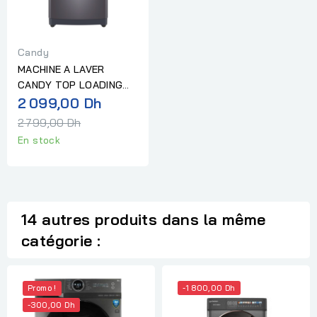
Candy
MACHINE A LAVER
CANDY TOP LOADING
Prix
8KG SILVER
2 099,00 Dh
normal
2 799,00 Dh
En stock
14 autres produits dans la même
catégorie :
Promo !
-1 800,00 Dh
-300,00 Dh