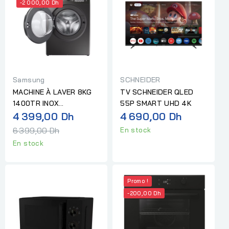
-2 000,00 Dh
Samsung
SCHNEIDER
MACHINE À LAVER 8KG
TV SCHNEIDER QLED
1400TR INOX
55P SMART UHD 4K
Prix
ECOBUBBLE SAMSUNG
4 399,00 Dh
4 690,00 Dh
normal
6 399,00 Dh
En stock
En stock
Promo !
-200,00 Dh