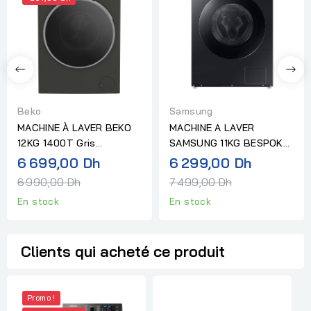
Beko
Samsung
MACHINE À LAVER BEKO
MACHINE A LAVER
12KG 1400T Gris
SAMSUNG 11KG BESPOKE
MANHATTAN
1400T ECOBUBBLE INOX
Prix
Prix
6 699,00 Dh
6 299,00 Dh
NOIR
normal
normal
6 990,00 Dh
7 499,00 Dh
En stock
En stock
Clients qui acheté ce produit
Promo !