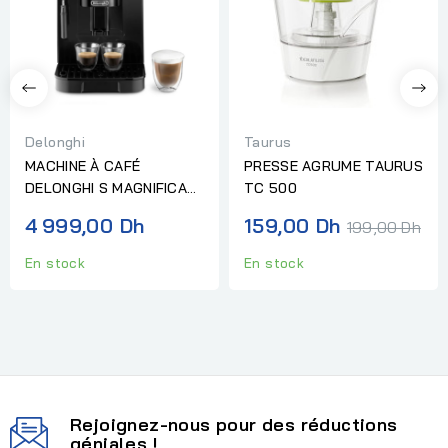
Delonghi
Taurus
MACHINE À CAFÉ
PRESSE AGRUME TAURUS
DELONGHI S MAGNIFICA
TC 500
EXPRESSO BROYEUR
Prix
4 999,00 Dh
159,00 Dh
199,00 Dh
normal
En stock
En stock
Rejoignez-nous pour des réductions
géniales !