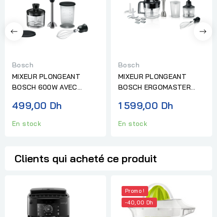
Bosch
Bosch
MIXEUR PLONGEANT
MIXEUR PLONGEANT
BOSCH 600W AVEC
BOSCH ERGOMASTER
ACCESOIRES
1200 W ACIER
499,00 Dh
1 599,00 Dh
INOXYDABLE
En stock
En stock
Clients qui acheté ce produit
Promo !
-40,00 Dh