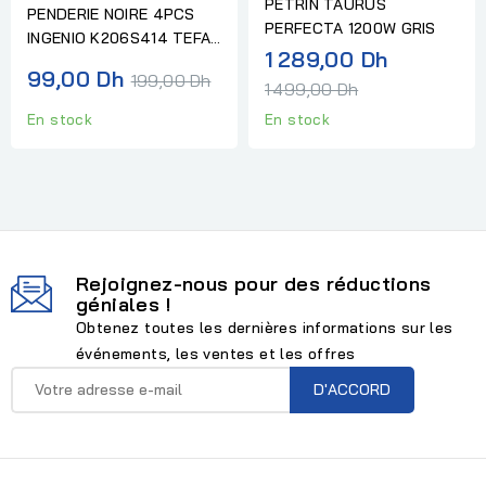
PETRIN TAURUS
PENDERIE NOIRE 4PCS
PERFECTA 1200W GRIS
INGENIO K206S414 TEFAL
Prix
1 289,00 Dh
(LOUCHE, ECUMOIRE,...
Prix
99,00 Dh
199,00 Dh
normal
1 499,00 Dh
normal
En stock
En stock
Rejoignez-nous pour des réductions
géniales !
Obtenez toutes les dernières informations sur les
événements, les ventes et les offres