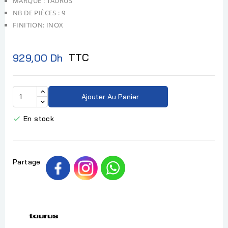
MARQUE : TAURUS
NB DE PIÈCES : 9
FINITION: INOX
TTC
929,00 Dh
Ajouter Au Panier
En stock

Partage