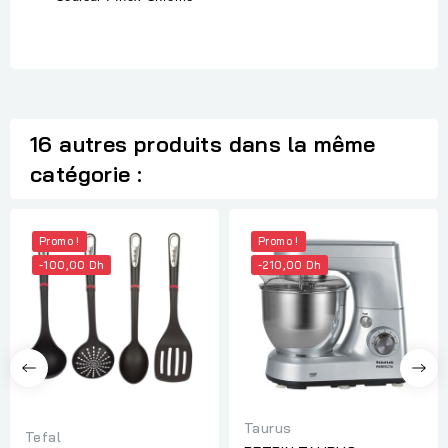
16 autres produits dans la même
catégorie :
Promo !
Promo !
-100,00 Dh
-210,00 Dh
Taurus
Tefal