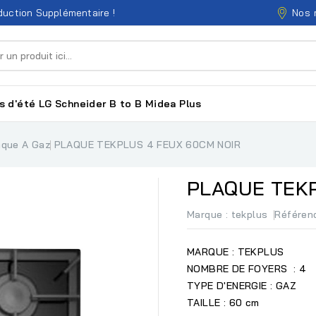
Nos 
uction Supplémentaire !
s d'été
LG
Schneider
B to B
Midea
Plus
aque A Gaz
PLAQUE TEKPLUS 4 FEUX 60CM NOIR
PLAQUE TEKP
Marque :
tekplus
Référen
MARQUE : TEKPLUS
NOMBRE DE FOYERS : 4
TYPE D'ENERGIE : GAZ
TAILLE : 60 cm