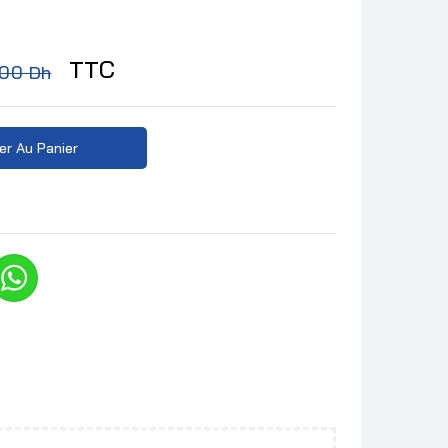
TTC
,00 Dh
er Au Panier