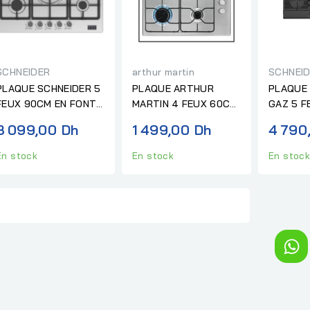
SCHNEIDER
arthur martin
SCHNEI
PLAQUE SCHNEIDER 5
PLAQUE ARTHUR
PLAQUE
FEUX 90CM EN FONTE
MARTIN 4 FEUX 60CM
GAZ 5 F
AVEC VALVE DE
INOX
VERRE N
3 099,00 Dh
1 499,00 Dh
4 790
SECURITE INOX
FONTE
En stock
En stock
En stoc