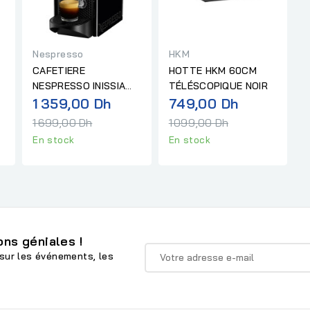
Nespresso
HKM
CAFETIERE
HOTTE HKM 60CM
NESPRESSO INISSIA
TÉLÉSCOPIQUE NOIR
Prix
Prix
D40 NOIR
1 359,00 Dh
749,00 Dh
normal
normal
1 699,00 Dh
1 099,00 Dh
En stock
En stock
ns géniales !
sur les événements, les