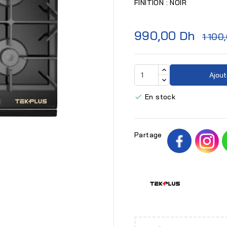
FINITION : NOIR
990,00 Dh
1 100
Ajout
En stock

Partage
