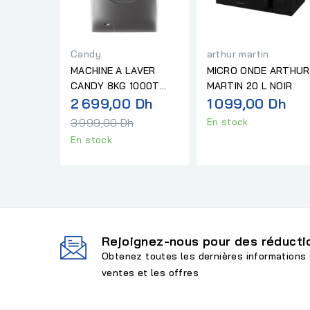
Candy
arthur martin
MACHINE A LAVER
MICRO ONDE ARTHUR
CANDY 8KG 1000T
MARTIN 20 L NOIR
Prix
SILVER
2 699,00 Dh
1 099,00 Dh
normal
3 999,00 Dh
En stock
En stock
Rejoignez-nous pour des réductio
Obtenez toutes les dernières informations 
ventes et les offres