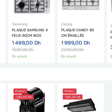
Samsung
Candy
PLAQUE SAMSUNG 4
PLAQUE CANDY 90
FEUX 60CM INOX
CM ÉMAILLÉE
X
Prix
Prix
1 499,00 Dh
1 999,00 Dh
normal
normal
1 999,00 Dh
2 299,00 Dh
En stock
En stock
Promo !
Promo !
-340,00 Dh
-350,00 Dh