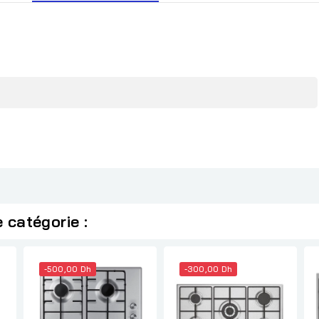
 catégorie :
-500,00 Dh
-300,00 Dh