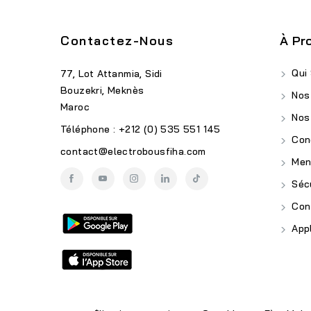
Contactez-Nous
À Pr
Qui
77, Lot Attanmia, Sidi
Bouzekri, Meknès
Nos
Maroc
Nos
Téléphone : +212 (0) 535 551 145
Cond
contact@electrobousfiha.com
Ment
Sécu
Conf
Appl