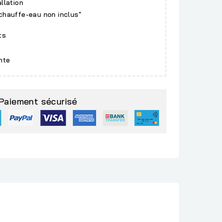
allation
 chauffe-eau non inclus"
ts
nte
Paiement sécurisé