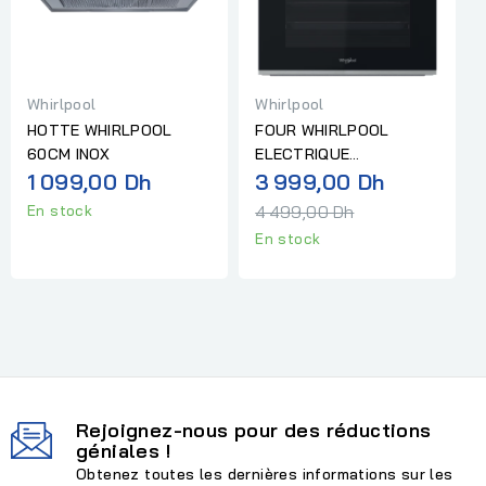
Whirlpool
Whirlpool
HOTTE WHIRLPOOL
FOUR WHIRLPOOL
60CM INOX
ELECTRIQUE
Prix
1 099,00 Dh
MULTIFONCTION
3 999,00 Dh
CHALEUR PULSÉE INOX
normal
4 499,00 Dh
En stock
En stock
Rejoignez-nous pour des réductions
géniales !
Obtenez toutes les dernières informations sur les