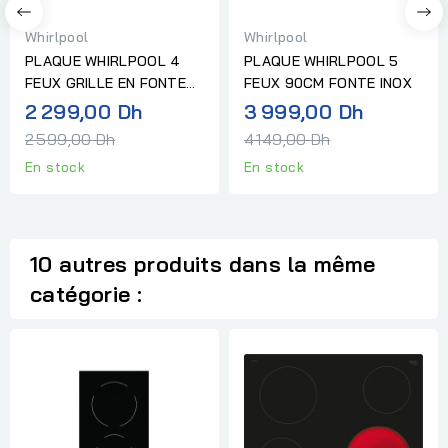
Whirlpool
Whirlpool
PLAQUE WHIRLPOOL 4
PLAQUE WHIRLPOOL 5
FEUX GRILLE EN FONTE
FEUX 90CM FONTE INOX
INOX
Prix
Prix
2 299,00 Dh
3 999,00 Dh
normal
normal
2 599,00 Dh
4 149,00 Dh
En stock
En stock
10 autres produits dans la même
catégorie :