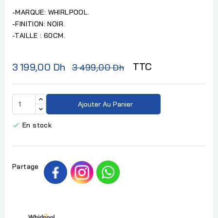
-MARQUE: WHIRLPOOL.
-FINITION: NOIR.
-TAILLE : 60CM.
TTC
3 199,00 Dh
3 499,00 Dh
Ajouter Au Panier
En stock

Partage