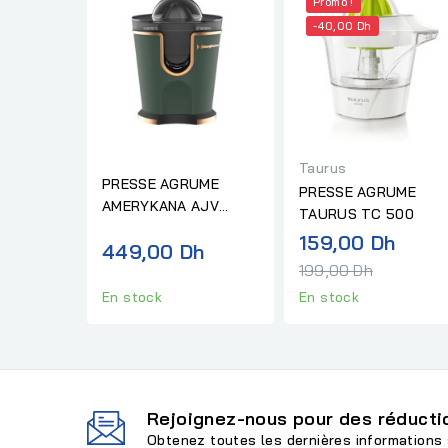
Promo !
-40,00 Dh
Taurus
PRESSE AGRUME
PRESSE AGRUME
AMERYKANA AJV
TAURUS TC 500
8889 GREEN
Prix
159,00 Dh
449,00 Dh
norm
199,00 Dh
En stock
En stock
Rejoignez-nous pour des réductio
Obtenez toutes les dernières informations 