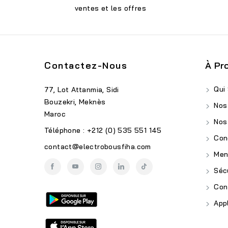
ventes et les offres
Contactez-Nous
À Pr
Qui
77, Lot Attanmia, Sidi
Bouzekri, Meknès
Nos
Maroc
Nos
Téléphone : +212 (0) 535 551 145
Cond
contact@electrobousfiha.com
Ment
Sécu
Conf
Appl