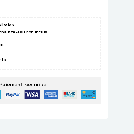
allation
 chauffe-eau non inclus"
ts
nte
Paiement sécurisé