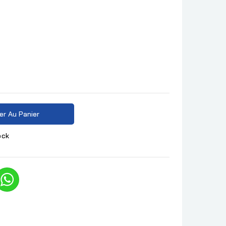
er Au Panier
ock