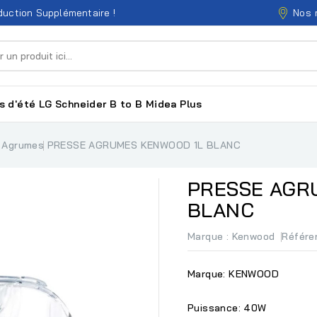
Nos 
uction Supplémentaire !
s d'été
LG
Schneider
B to B
Midea
Plus
 Agrumes
PRESSE AGRUMES KENWOOD 1L BLANC
PRESSE AGR
BLANC
Marque :
Kenwood
Référe
Marque: KENWOOD
Puissance: 40W