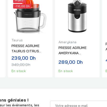
Promo !
-110,00 Dh
Taurus
Amerykana
PRESSE AGRUME
PRESSE AGRUME
TAURUS CITRUS
AMERYKANA
GLASS
Prix
239,00 Dh
NOIR/INOX
289,00 Dh
al
normal
349,00 Dh
En stock
En stock
ns géniales !
sur les événements, les