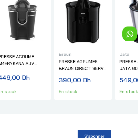
Braun
Jata
PRESSE AGRUME
PRESSE AGRUMES
PRESSE
AMERYKANA AJV
BRAUN DIRECT SERVE
JATA 60
8889 BK
NOIR
449,00 Dh
390,00 Dh
549,0
En stock
En stock
En stoc