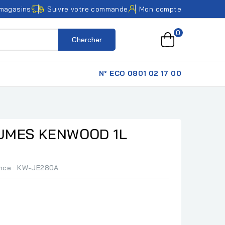
magasins
Suivre votre commande
Mon compte
0
Chercher
N° ECO 0801 02 17 00
UMES KENWOOD 1L
nce
: KW-JE280A