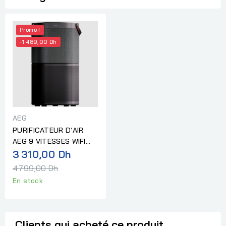
Promo !
-1 489,00 Dh
AEG
PURIFICATEUR D’AIR
AEG 9 VITESSES WIFI
Prix
DARK GREY
3 310,00 Dh
normal
4 799,00 Dh
En stock
Clients qui acheté ce produit