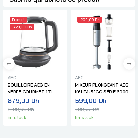
Promo !
-200,00 Dh
-420,00 Dh
AEG
AEG
BOUILLOIRE AEG EN
MIXEUR PLONGEANT AEG
VERRE GOURMET 1.7L
K6HB1-52GG SÉRIE 6000
Prix
Prix
879,00 Dh
599,00 Dh
normal
normal
1 299,00 Dh
799,00 Dh
En stock
En stock