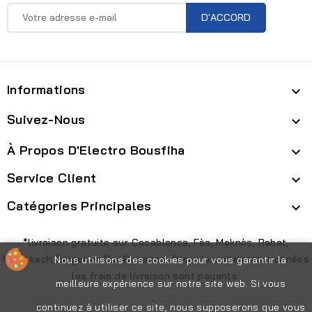
Informations

Suivez-Nous

À Propos D'Electro Bousfiha

Service Client

Catégories Principales

*livraison gratuite sur Casablanca, Fès, Meknès, Rabat,
Marrakech,Tanger et Dar Bouazza. *Hors les villes mentionnées
Nous utilisons des cookies pour vous garantir la
les frais de livraison sont payants.
meilleure expérience sur notre site web. Si vous
continuez à utiliser ce site, nous supposerons que vous