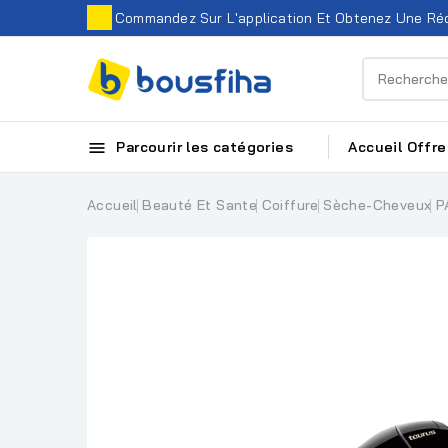
Commandez Sur L'application Et Obtenez Une Réd

Parcourir les catégories
Accueil
Offre
Accueil
Beauté Et Sante
Coiffure
Sèche-Cheveux
P