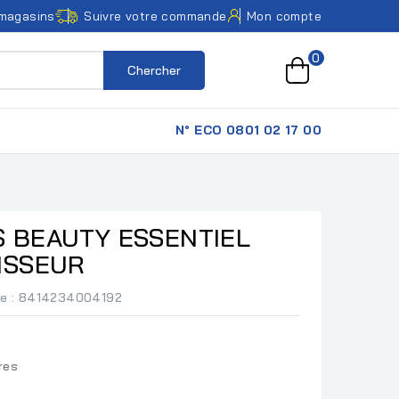
magasins
Suivre votre commande
Mon compte
0
Chercher
N° ECO 0801 02 17 00
 BEAUTY ESSENTIEL
ISSEUR
ce
: 8414234004192
res