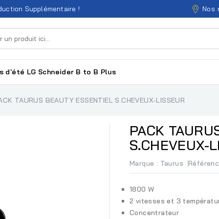
Nos 
uction Supplémentaire !
s d'été
LG
Schneider
B to B
Plus
ACK TAURUS BEAUTY ESSENTIEL S.CHEVEUX-LISSEUR
PACK TAURUS
S.CHEVEUX-L
Marque :
Taurus
Référen
1800 W
2 vitesses et 3 températu
Concentrateur