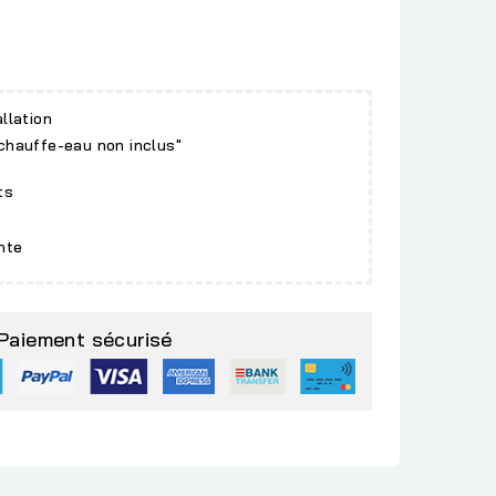
allation
 chauffe-eau non inclus"
ts
nte
Paiement sécurisé