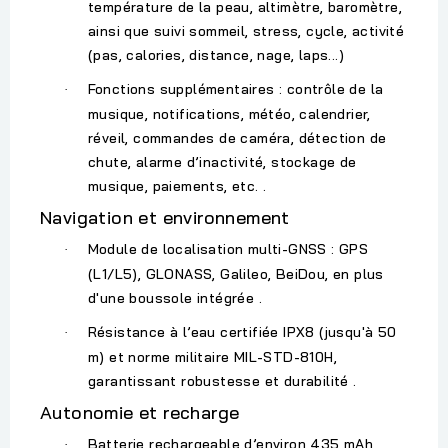
température de la peau, altimètre, baromètre,
ainsi que suivi sommeil, stress, cycle, activité
(pas, calories, distance, nage, laps...)
Fonctions supplémentaires : contrôle de la
·
musique, notifications, météo, calendrier,
réveil, commandes de caméra, détection de
chute, alarme d’inactivité, stockage de
musique, paiements, etc. .
Navigation et environnement
Module de localisation multi-GNSS : GPS
·
(L1/L5), GLONASS, Galileo, BeiDou, en plus
d'une
boussole
intégrée .
Résistance à l’eau certifiée
IPX8 (jusqu'à 50
·
m)
et norme militaire
MIL-STD-810H
,
garantissant robustesse et durabilité .
Autonomie et recharge
Batterie rechargeable d’environ
435 mAh
,
·