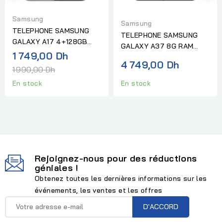
Samsung
Samsung
TELEPHONE SAMSUNG
TELEPHONE SAMSUNG
GALAXY A17 4+128GB
GALAXY A37 8G RAM
GRAY
Prix
1 749,00 Dh
256G AWESOME
4 749,00 Dh
normal
GRAYGREEN
1 990,00 Dh
En stock
En stock
Rejoignez-nous pour des réductions
géniales !
Obtenez toutes les dernières informations sur les
événements, les ventes et les offres