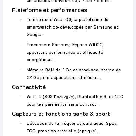
dimensions d’environ
43,7 × 46 × 8,6 mm
Plateforme et performances
Tourne sous
Wear OS
, la plateforme de
·
smartwatch co-développée par Samsung et
Google .
Processeur
Samsung Exynos W1000
,
·
apportant performance et efficacité
énergétique .
Mémoire RAM de
2 Go
et stockage interne de
·
32 Go
pour applications et médias .
Connectivité
Wi-Fi 4
(802.11a/b/g/n),
Bluetooth 5.3
, et
NFC
·
pour les paiements sans contact .
Capteurs et fonctions santé & sport
Détection de la fréquence cardiaque, SpO₂,
·
ECG, pression artérielle (optique),