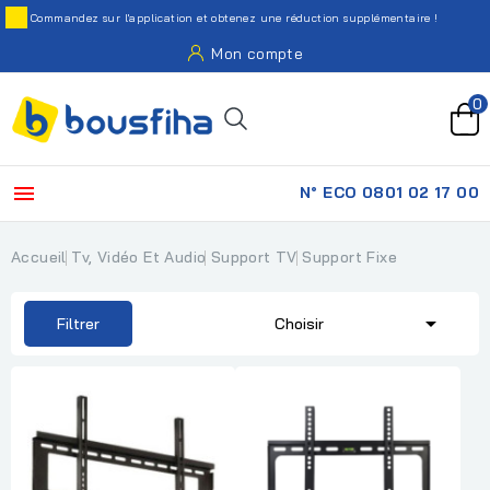
Commandez sur l'application et obtenez une réduction supplémentaire !
Mon compte
0

N° ECO 0801 02 17 00
Accueil
Tv, Vidéo Et Audio
Support TV
Support Fixe

Filtrer
Choisir