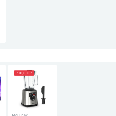
T
-170,00 Dh
Moulinex