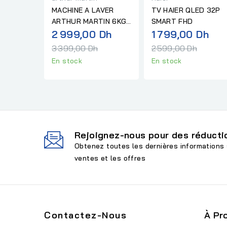
MACHINE A LAVER
TV HAIER QLED 32P
ARTHUR MARTIN 6KG
SMART FHD
Prix
Pri
1200TR DARK GREY
2 999,00 Dh
1 799,00 Dh
normal
nor
3 399,00 Dh
2 599,00 Dh
En stock
En stock
Rejoignez-nous pour des réductio
Obtenez toutes les dernières informations 
ventes et les offres
Contactez-Nous
À Pr