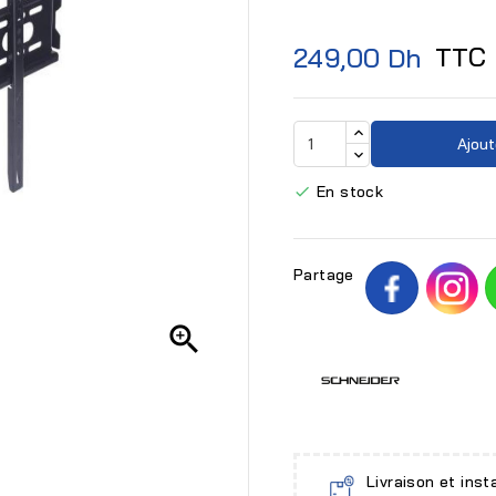
TTC
249,00 Dh
Ajout
En stock

Partage

Livraison et inst