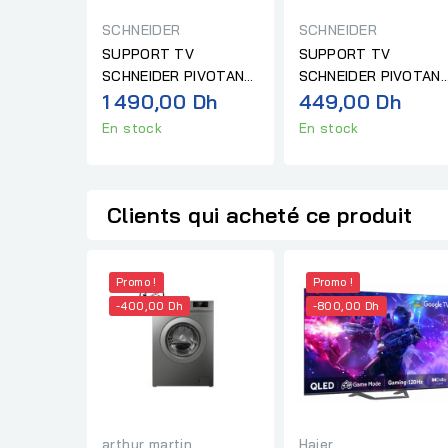
SCHNEIDER
SCHNEIDER
SUPPORT TV
SUPPORT TV
SCHNEIDER PIVOTANT
SCHNEIDER PIVOTAN
50-120P DEUX BRAS
1 490,00 Dh
GM 30"-70"
449,00 Dh
En stock
En stock
Clients qui acheté ce produit
Promo !
Promo !
-400,00 Dh
-800,00 Dh
arthur martin
Haier