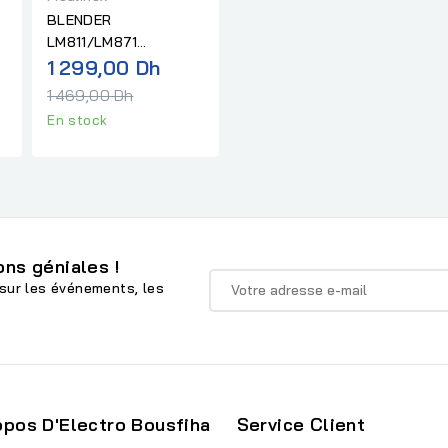
BLENDER
LM811/LM871
x
Prix
PERFECT MIX 6
1 299,00 Dh
BLADES GLAS 1200 W
mal
normal
1 469,00 Dh
MOULINEX
En stock
ns géniales !
sur les événements, les
opos D'Electro Bousfiha
Service Client