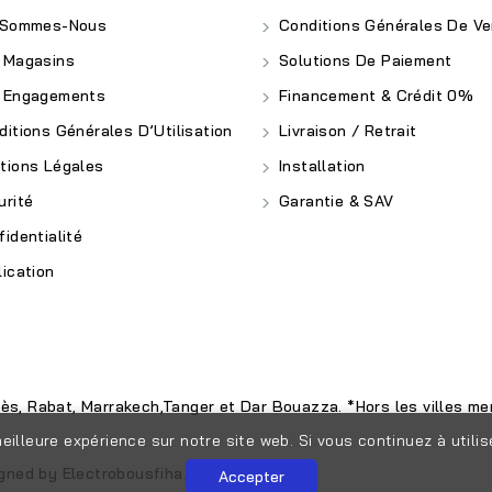
 Sommes-Nous
Conditions Générales De Ve
 Magasins
Solutions De Paiement
 Engagements
Financement & Crédit 0%
itions Générales D’Utilisation
Livraison / Retrait
ions Légales
Installation
rité
Garantie & SAV
identialité
ication
nès, Rabat, Marrakech,Tanger et Dar Bouazza. *Hors les villes men
eilleure expérience sur notre site web. Si vous continuez à utili
igned by
Electrobousfiha.com
Accepter