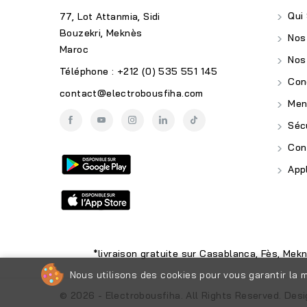
Qui
77, Lot Attanmia, Sidi
Bouzekri, Meknès
Nos
Maroc
Nos
Téléphone : +212 (0) 535 551 145
Cond
contact@electrobousfiha.com
Ment
Sécu
Conf
Appl
*livraison gratuite sur Casablanca, Fès, Mek
Nous utilisons des cookies pour vous garantir la m
© 2026 - Electrobousfiha. All Rights Reserved. Des