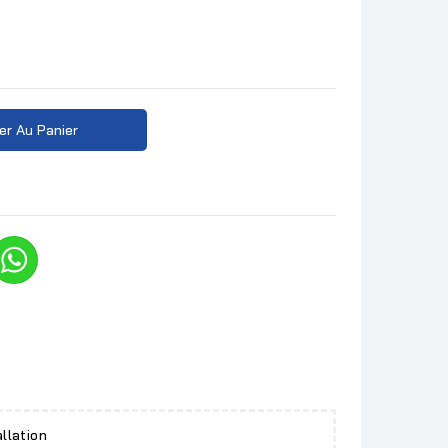
er Au Panier
allation