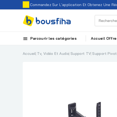
Commandez Sur L'application Et Obtenez Une Réd

Parcourir les catégories
Accueil
Offre
Accueil
Tv, Vidéo Et Audio
Support TV
Support Pivo