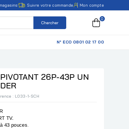
magasins
Suivre votre commande
Mon compte
0
Chercher
N° ECO 0801 02 17 00
PIVOTANT 26P-43P UN
IDER
érence
: L033-1-SCH
R
T TV.
 à 43 pouces
.