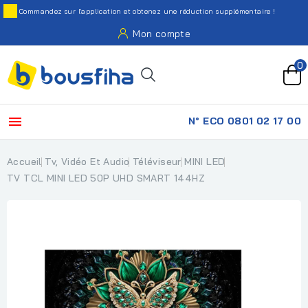
Commandez sur l'application et obtenez une réduction supplémentaire !
Mon compte
0

N° ECO 0801 02 17 00
Accueil
Tv, Vidéo Et Audio
Téléviseur
MINI LED
TV TCL MINI LED 50P UHD SMART 144HZ