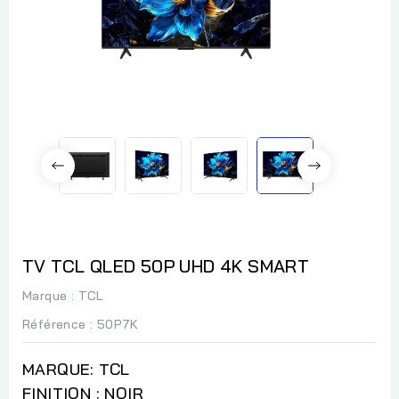
TV TCL QLED 50P UHD 4K SMART
Marque :
TCL
Référence
: 50P7K
MARQUE: TCL
FINITION : NOIR