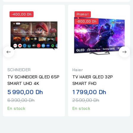
-400,00 Dh
Promo !
-800,00 Dh
SCHNEIDER
Haier
TV SCHNEIDER QLED 65P
TV HAIER QLED 32P
SMART UHD 4K
SMART FHD
Prix
Prix
5 990,00 Dh
1 799,00 Dh
normal
normal
6 390,00 Dh
2 599,00 Dh
En stock
En stock