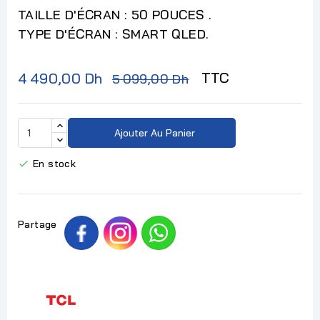
TAILLE D'ÉCRAN : 50 POUCES .
TYPE D'ÉCRAN : SMART QLED.
TTC
4 490,00 Dh
5 099,00 Dh
Ajouter Au Panier
En stock

Partage