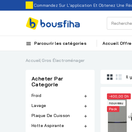
Commandez Sur L'application Et Obtenez Une Réd

Parcourir les catégories
Accueil
Offre
Accueil
Gros Électroménager
Il 
Acheter Par
Categorie
Froid

-400,00 Dh
nouveau
Lavage

Pack
Plaque De Cuisson

Hotte Aspirante
