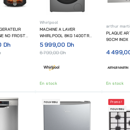
Whirlpool
arthur mart
IGERATEUR
MACHINE A LAVER
PLAQUE AR
NE NO FROST
WHIRLPOOL 8KG 1400TR
90CM INOX
YER...
ZEN DD SILVER
Prix
Prix
0 Dh
5 999,00 Dh
normal
normal
4 499,0
h
6 799,00 Dh
En stock
En stock
nouveau
Promo !
nouveau