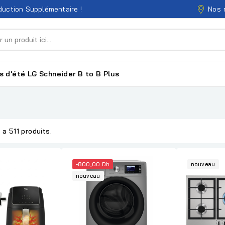
Nos 
uction Supplémentaire !
s d'été
LG
Schneider
B to B
Plus
y a 511 produits.
-800,00 Dh
nouveau
nouveau