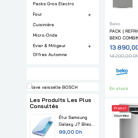
Packs Gros Electro
Four

Beko
Cuisinière
PACK ( REFR
Micro-Onde
BEKO COMBI
INOX + AIR FR
Evier & Mitigeur
13 890,0

Offres Automne
14 290,00 D
En stock
Les Produits Les Plus
Consultés
Promo !
nouveau
Étui Samsung
Galaxy J7 Bleu...
99,00 Dh