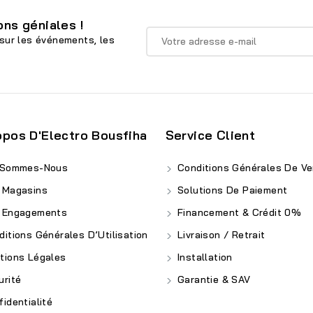
ns géniales !
sur les événements, les
opos D'Electro Bousfiha
Service Client
 Sommes-Nous
Conditions Générales De Ve
 Magasins
Solutions De Paiement
 Engagements
Financement & Crédit 0%
itions Générales D’Utilisation
Livraison / Retrait
ions Légales
Installation
rité
Garantie & SAV
identialité