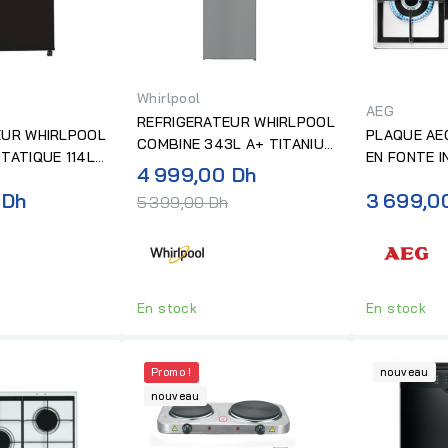
Whirlpool
AEG
REFRIGERATEUR WHIRLPOOL
EUR WHIRLPOOL
PLAQUE AE
COMBINE 343L A+ TITANIUM
TATIQUE 114L
EN FONTE I
INOX
Prix
4 999,00 Dh
normal
 Dh
3 699,0
5 399,00 Dh
En stock
En stock
Promo !
nouveau
nouveau