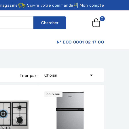
magasins
Suivre votre commande
Mon compte
0
Chercher
N° ECO 0801 02 17 00

Choisir
Trier par :
nouveau