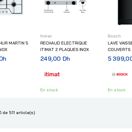
Itimat
Bosch
HUR MARTIN 5
RECHAUD ELECTRIQUE
LAVE VAISS
INOX
ITIMAT 2 PLAQUES INOX
COUVERTS
NOIR
 Dh
249,00 Dh
5 399,0
En stock
En stock
 de 511 article(s)