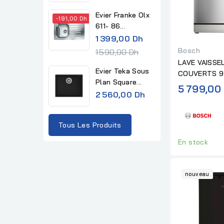
Evier Franke Olx
-191,00 Dh
611- 86...
R
1 399,00 Dh
e
Bosch
1 590,00 Dh
g
LAVE VAISSE
Evier Teka Sous
COUVERTS 9.
u
Plan Square...
5 799,00
l
2 560,00 Dh
a
r
Tous Les Produits
p
r
En stock
i
c
nouveau
e