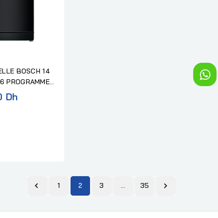
ELLE BOSCH 14
 6 PROGRAMMES
0 Dh

1
2
3
…
35
