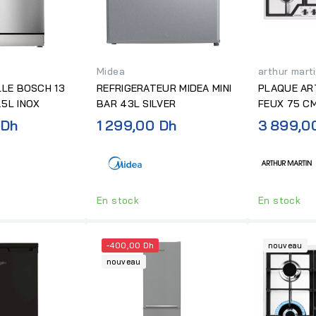
Midea
arthur mart
LLE BOSCH 13
REFRIGERATEUR MIDEA MINI
PLAQUE AR
5L INOX
BAR 43L SILVER
FEUX 75 CM
 Dh
1 299,00 Dh
3 899,0
En stock
En stock
-400,00 Dh
nouveau
nouveau