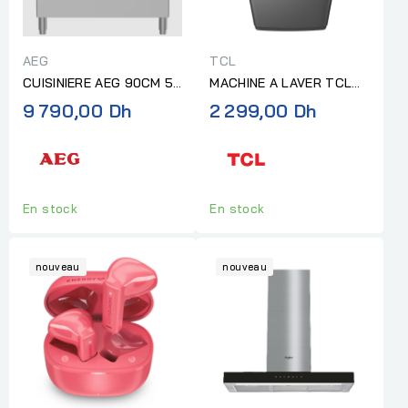
AEG
TCL
CUISINIERE AEG 90CM 5F
MACHINE A LAVER TCL
GRILLES EN FONTE AVEC
TOP 8 KG GRIS
9 790,00 Dh
2 299,00 Dh
AFFICHEUR INOX
En stock
En stock
nouveau
nouveau