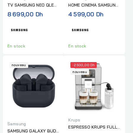
TV SAMSUNG NEO QLED
HOME CINEMA SAMSUNG
55P SMART 4K
SOUND TOWER T50
8 699,00 Dh
4 599,00 Dh
En stock
En stock
nouveau
-2 500,00 Dh
nouveau
Krups
Samsung
ESPRESSO KRUPS FULL
SAMSUNG GALAXY BUDS