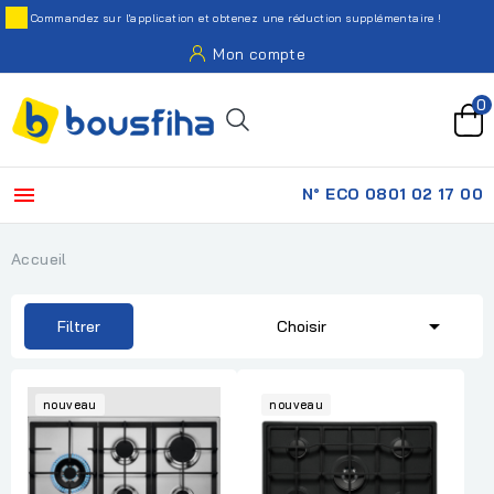
Commandez sur l'application et obtenez une réduction supplémentaire !
Mon compte
0

N° ECO 0801 02 17 00
Accueil

Filtrer
Choisir
nouveau
nouveau