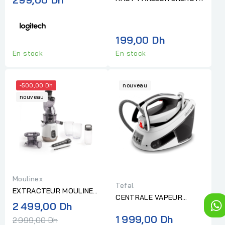
PLUS – GRIS FONCÉ
SISTEM BLOOM VERT
199,00 Dh
En stock
En stock
-500,00 Dh
nouveau
nouveau
Moulinex
Tefal
EXTRACTEUR MOULINEX
CENTRALE VAPEUR
JUS AUTOCLEAN
Prix
2 499,00 Dh
TEFAL EXPRESS POWER
normal
1 999,00 Dh
2 999,00 Dh