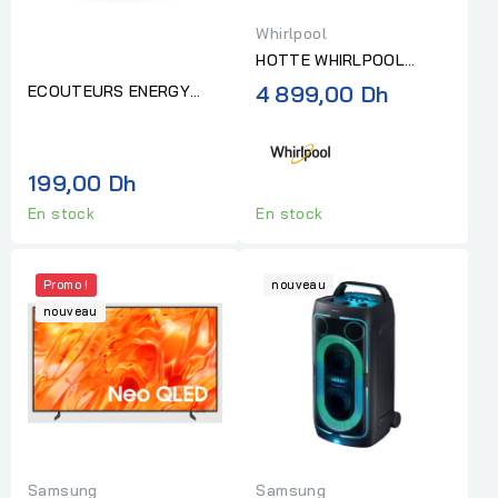
Whirlpool
HOTTE WHIRLPOOL
DECORATIVE 90 CM 6
4 899,00 Dh
ECOUTEURS ENERGY
EME SENS INOX
SISTEM TWS
STREETMUSIC CORAL
199,00 Dh
En stock
En stock
Promo !
nouveau
nouveau
Samsung
Samsung