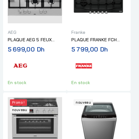
AEG
Franke
PLAQUE AEG 5 FEUX
PLAQUE FRANKE FCH
90CM EN FONTE INOX
755 4G TC C
5 699,00 Dh
5 799,00 Dh
En stock
En stock
Promo !
nouveau
nouveau