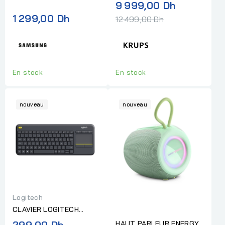
AUTO INTUITION
Prix
9 999,00 Dh
3 FE NOIR
EXPERIENCE+
normal
1 299,00 Dh
12 499,00 Dh
En stock
En stock
nouveau
nouveau
Logitech
CLAVIER LOGITECH
WIRELESS TOUCH K400
299,00 Dh
HAUT PARLEUR ENERGY