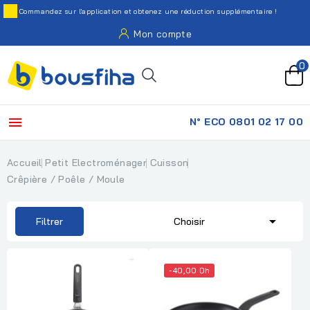
Commandez sur l'application et obtenez une réduction supplémentaire !
Mon compte
0

N° ECO 0801 02 17 00
Accueil
Petit Electroménager
Cuisson
Crêpière / Poêle / Moule

Filtrer
Choisir
-40,00 Dh