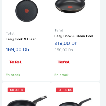
Tefal
Tefal
Easy Cook & Clean Poêle
Easy Cook & Clean
32 Tefal
Prix
219,00 Dh
Crêpière 25 Tefal
normal
169,00 Dh
259,00 Dh
En stock
En stock
-60,00 Dh
-30,00 Dh