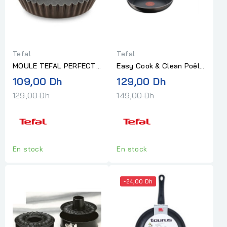
Tefal
Tefal
MOULE TEFAL PERFECT
Easy Cook & Clean Poêle
BAKE J5548502
20 Tefal
Prix
Prix
109,00 Dh
129,00 Dh
QUATRE QUART 26CM
normal
normal
129,00 Dh
149,00 Dh
En stock
En stock
-24,00 Dh