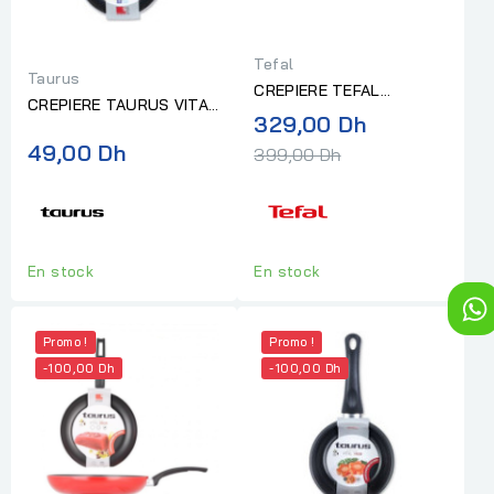
Tefal
Taurus
CREPIERE TEFAL
CREPIERE TAURUS VITAL
UNLIMITED 25CM
Prix
329,00 Dh
14CM
ANTIADHÉSIF -
normal
49,00 Dh
399,00 Dh
INDUCTION
En stock
En stock
Promo !
Promo !
-100,00 Dh
-100,00 Dh