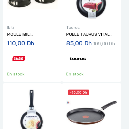
Ibili
Taurus
MOULE IBILI
POELE TAURUS VITAL
DÉMONTABLE
20CM
Prix
110,00 Dh
85,00 Dh
109,00 Dh
ANTIADHÉSIF 2 USAGES
normal
26CM
En stock
En stock
-70,00 Dh