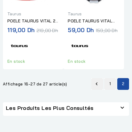
Taurus
Taurus
POELE TAURUS VITAL 26
POELE TAURUS VITAL
CM
14CM
Prix
Prix
119,00 Dh
59,00 Dh
219,00 Dh
159,00 Dh
normal
normal
En stock
En stock

1
2
Affichage 16-27 de 27 article(s)

Les Produits Les Plus Consultés