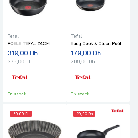
Tefal
Tefal
POELE TEFAL 24CM
Easy Cook & Clean Poêle
ANTIADHÉSIF -
28 Tefal
Prix
Prix
319,00 Dh
179,00 Dh
INDUCTION
normal
normal
379,00 Dh
209,00 Dh
En stock
En stock
-20,00 Dh
-20,00 Dh