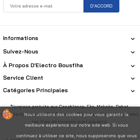
Informations

Suivez-Nous

À Propos D'Electro Bousfiha

Service Client

Catégories Principales

*livraison gratuite sur Casablanca, Fès, Meknès, Rabat,
Marrakech,Tanger et Dar Bouazza. *Hors les villes mentionnées
Nous utilisons des cookies pour vous garantir la
les frais de livraison sont payants.
meilleure expérience sur notre site web. Si vous
continuez à utiliser ce site, nous supposerons que vous