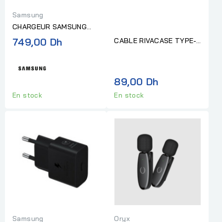
Samsung
CHARGEUR SAMSUNG
SANS FIL 15W (DUO) PAD
749,00 Dh
CABLE RIVACASE TYPE-
C TO LIGHTNING 1,2M
WHITE
89,00 Dh
En stock
En stock
Samsung
Oryx