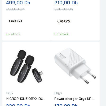
SANS FIL 15W (SINGLE)
FLIP BLANC
Prix
Prix
499,00 Dh
210,00 Dh
PAD
normal
normal
599,00 Dh
290,00 Dh
En stock
En stock
Oryx
Oryx
MICROPHONE ORYX DUO
Power charger Oryx NPC-
TYPE C
120, port Type-c, fast
320,00 Dh
170,00 Dh