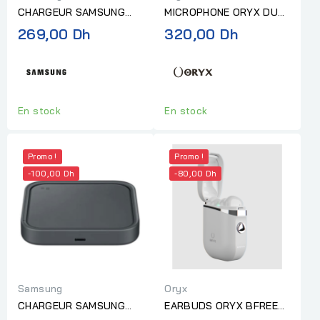
CHARGEUR SAMSUNG
MICROPHONE ORYX DUO
25W C-TO-C AVEC
TYPE LIGHTNING
269,00 Dh
320,00 Dh
CABLE NOIR
En stock
En stock
Promo !
Promo !
-100,00 Dh
-80,00 Dh
Samsung
Oryx
CHARGEUR SAMSUNG
EARBUDS ORYX BFREE