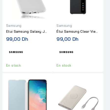
Samsung
Samsung
Etui Samsung Galaxy J7
Étui Samsung Clear View
Blanc
S20 Ultra Noir
99,00 Dh
99,00 Dh
En stock
En stock