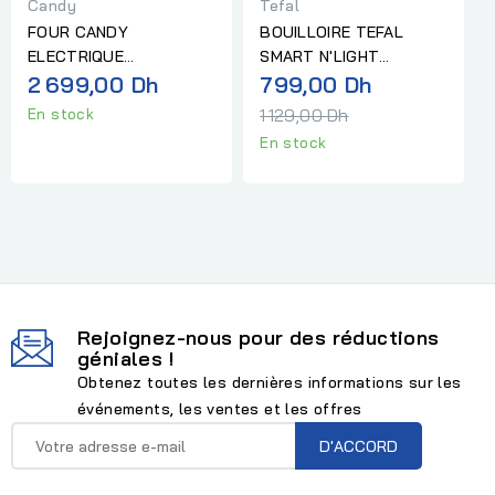
Candy
Tefal
FOUR CANDY
BOUILLOIRE TEFAL
ELECTRIQUE
SMART N'LIGHT
Prix
MULTIFONCTION INOX
2 699,00 Dh
THERMOSTAT
799,00 Dh
REGLABLE NOIR
normal
1 129,00 Dh
En stock
En stock
Rejoignez-nous pour des réductions
géniales !
Obtenez toutes les dernières informations sur les
événements, les ventes et les offres