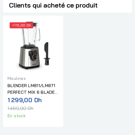
Clients qui acheté ce produit
-170,00 Dh
Moulinex
BLENDER LM811/LM871
PERFECT MIX 6 BLADES
Prix
GLAS 1200 W MOULINEX
1 299,00 Dh
normal
1 469,00 Dh
En stock