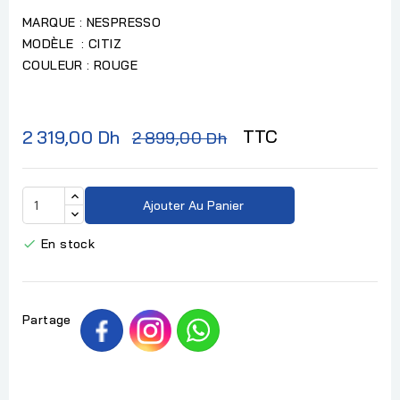
MARQUE : NESPRESSO
MODÈLE : CITIZ
COULEUR : ROUGE
TTC
2 319,00 Dh
2 899,00 Dh
Ajouter Au Panier
En stock

Partage